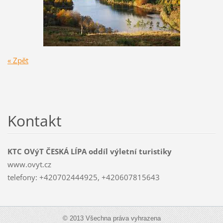
« Zpět
Kontakt
KTC OVýT ČESKÁ LÍPA oddíl výletní turistiky
www.ovyt.cz
telefony: +420702444925, +420607815643
© 2013 Všechna práva vyhrazena