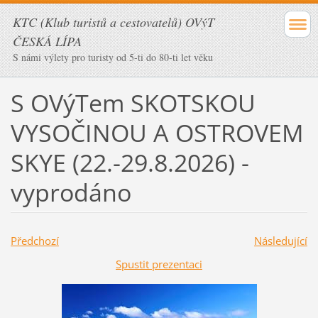
KTC (Klub turistů a cestovatelů) OVýT
ČESKÁ LÍPA
S námi výlety pro turisty od 5-ti do 80-ti let věku
S OVýTem SKOTSKOU
VYSOČINOU A OSTROVEM
SKYE (22.-29.8.2026) -
vyprodáno
Předchozí
Následující
Spustit prezentaci