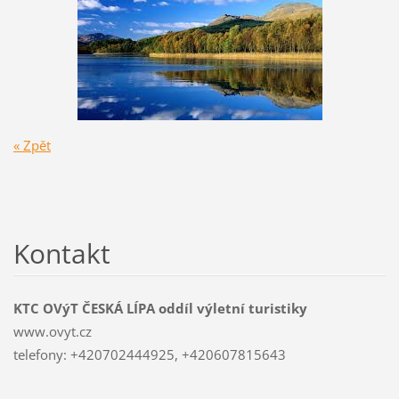
« Zpět
Kontakt
KTC OVýT ČESKÁ LÍPA oddíl výletní turistiky
www.ovyt.cz
telefony: +420702444925, +420607815643