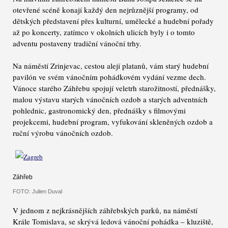
otevřené scéně konají každý den nejrůznější programy, od
dětských představení přes kulturní, umělecké a hudební pořady
až po koncerty, zatímco v okolních ulicích byly i o tomto
adventu postaveny tradiční vánoční trhy.
Na náměstí Zrinjevac, cestou alejí platanů, vám starý hudební
pavilón ve svém vánočním pohádkovém vydání vezme dech.
Vánoce starého Záhřebu spojují veletrh starožitností, přednášky,
malou výstavu starých vánočních ozdob a starých adventních
pohlednic, gastronomický den, přednášky s filmovými
projekcemi, hudební program, vyfukování skleněných ozdob a
ruční výrobu vánočních ozdob.
Záhřeb
FOTO: Julien Duval
V jednom z nejkrásnějších záhřebských parků, na náměstí
Krále Tomislava, se skrývá ledová vánoční pohádka – kluziště,