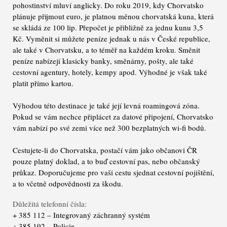
pohostinství mluví anglicky. Do roku 2019, kdy Chorvatsko
plánuje přijmout euro, je platnou měnou chorvatská kuna, která
se skládá ze 100 lip. Přepočet je přibližně za jednu kunu 3,5
Kč. Vyměnit si můžete peníze jednak u nás v České republice,
ale také v Chorvatsku, a to téměř na každém kroku. Směnit
peníze nabízejí klasicky banky, směnárny, pošty, ale také
cestovní agentury, hotely, kempy apod. Výhodné je však také
platit přímo kartou.
Výhodou této destinace je také její levná roamingová zóna.
Pokud se vám nechce připlácet za datové připojení, Chorvatsko
vám nabízí po své zemi více než 300 bezplatných wi-fi bodů.
Cestujete-li do Chorvatska, postačí vám jako občanovi ČR
pouze platný doklad, a to buď cestovní pas, nebo občanský
průkaz. Doporučujeme pro vaši cestu sjednat cestovní pojištění,
a to včetně odpovědnosti za škodu.
Důležitá telefonní čísla:
+ 385 112 – Integrovaný záchranný systém
+ 385 192 – Policie