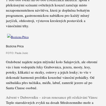
překrásnými scénami světelných kouzel zaručuje místo
nezapomenutelnou návštěvu, která je doplněna bohatým
programem, gastronomickou nabídkou pro každý mlsný
jazýček, ohňostroji, výstavou kreslených postaviček a
vánočními trhy.
Bozicna Prica
FOTO: Paula Jusic
Ozdobené najdete nejen mlýnské kolo Salajových, ale ohromí
vás i šum vodopádu řeky Grabovnica, jezera, mosty, lesy,
potoky, klikatící se stezky, ostrovy a jejich louky; to vše v
dokonalé harmonii prožitku kouzelné vánoční pohádky. Od
sněhuláka přes tučňáka, méďu, labuť, zamrzlé jezero až po
Santa Clause osobně.
Advent v Dubrovníku – závan renesance při očekávání Vánoc
Teplo starodávných zvyků na dosah Středozemního moře a