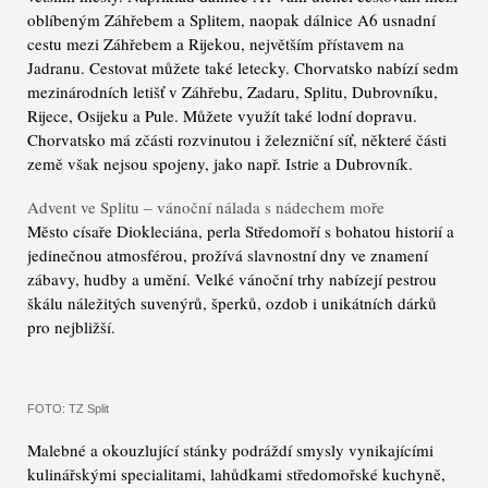
oblíbeným Záhřebem a Splitem, naopak dálnice A6 usnadní
cestu mezi Záhřebem a Rijekou, největším přístavem na
Jadranu. Cestovat můžete také letecky. Chorvatsko nabízí sedm
mezinárodních letišť v Záhřebu, Zadaru, Splitu, Dubrovníku,
Rijece, Osijeku a Pule. Můžete využít také lodní dopravu.
Chorvatsko má zčásti rozvinutou i železniční síť, některé části
země však nejsou spojeny, jako např. Istrie a Dubrovník.
Advent ve Splitu – vánoční nálada s nádechem moře
Město císaře Diokleciána, perla Středomoří s bohatou historií a
jedinečnou atmosférou, prožívá slavnostní dny ve znamení
zábavy, hudby a umění. Velké vánoční trhy nabízejí pestrou
škálu náležitých suvenýrů, šperků, ozdob i unikátních dárků
pro nejbližší.
FOTO: TZ Split
Malebné a okouzlující stánky podráždí smysly vynikajícími
kulinářskými specialitami, lahůdkami středomořské kuchyně,