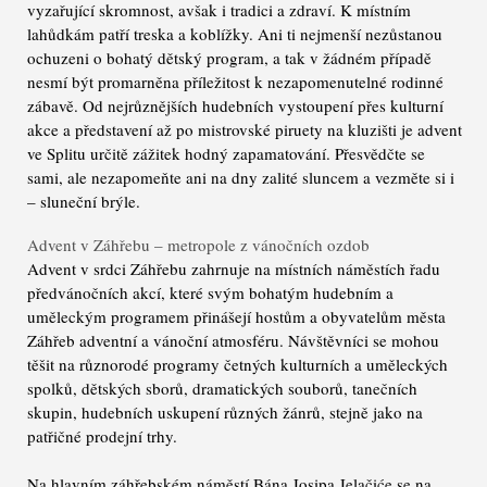
vyzařující skromnost, avšak i tradici a zdraví. K místním
lahůdkám patří treska a koblížky. Ani ti nejmenší nezůstanou
ochuzeni o bohatý dětský program, a tak v žádném případě
nesmí být promarněna příležitost k nezapomenutelné rodinné
zábavě. Od nejrůznějších hudebních vystoupení přes kulturní
akce a představení až po mistrovské piruety na kluzišti je advent
ve Splitu určitě zážitek hodný zapamatování. Přesvědčte se
sami, ale nezapomeňte ani na dny zalité sluncem a vezměte si i
– sluneční brýle.
Advent v Záhřebu – metropole z vánočních ozdob
Advent v srdci Záhřebu zahrnuje na místních náměstích řadu
předvánočních akcí, které svým bohatým hudebním a
uměleckým programem přinášejí hostům a obyvatelům města
Záhřeb adventní a vánoční atmosféru. Návštěvníci se mohou
těšit na různorodé programy četných kulturních a uměleckých
spolků, dětských sborů, dramatických souborů, tanečních
skupin, hudebních uskupení různých žánrů, stejně jako na
patřičné prodejní trhy.
Na hlavním záhřebském náměstí Bána Josipa Jelačiće se na