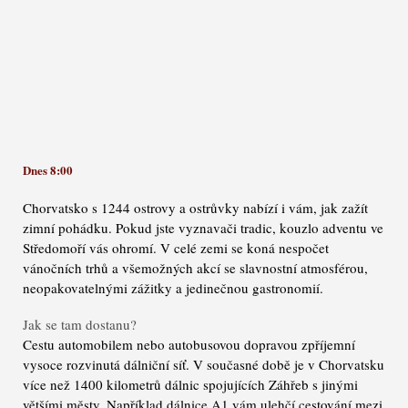
Dnes 8:00
Chorvatsko s 1244 ostrovy a ostrůvky nabízí i vám, jak zažít
zimní pohádku. Pokud jste vyznavači tradic, kouzlo adventu ve
Středomoří vás ohromí. V celé zemi se koná nespočet
vánočních trhů a všemožných akcí se slavnostní atmosférou,
neopakovatelnými zážitky a jedinečnou gastronomií.
Jak se tam dostanu?
Cestu automobilem nebo autobusovou dopravou zpříjemní
vysoce rozvinutá dálniční síť. V současné době je v Chorvatsku
více než 1400 kilometrů dálnic spojujících Záhřeb s jinými
většími městy. Například dálnice A1 vám ulehčí cestování mezi