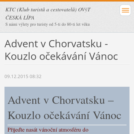
KTC (Klub turistů a cestovatelů) OVýT
ČESKÁ LÍPA
S námi výlety pro turisty od 5-ti do 80-ti let věku
Advent v Chorvatsku -
Kouzlo očekávání Vánoc
09.12.2015 08:32
Advent v Chorvatsku –
Kouzlo očekávání Vánoc
Přijeďte nasát vánoční atmosféru do