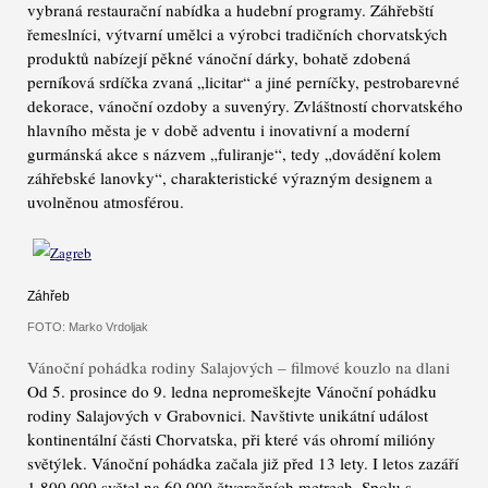
vybraná restaurační nabídka a hudební programy. Záhřebští
řemeslníci, výtvarní umělci a výrobci tradičních chorvatských
produktů nabízejí pěkné vánoční dárky, bohatě zdobená
perníková srdíčka zvaná „licitar“ a jiné perníčky, pestrobarevné
dekorace, vánoční ozdoby a suvenýry. Zvláštností chorvatského
hlavního města je v době adventu i inovativní a moderní
gurmánská akce s názvem „fuliranje“, tedy „dovádění kolem
záhřebské lanovky“, charakteristické výrazným designem a
uvolněnou atmosférou.
Záhřeb
FOTO: Marko Vrdoljak
Vánoční pohádka rodiny Salajových – filmové kouzlo na dlani
Od 5. prosince do 9. ledna nepromeškejte Vánoční pohádku
rodiny Salajových v Grabovnici. Navštivte unikátní událost
kontinentální části Chorvatska, při které vás ohromí milióny
světýlek. Vánoční pohádka začala již před 13 lety. I letos zazáří
1 800 000 světel na 60 000 čtverečních metrech. Spolu s