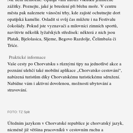
zážitky. Poznejte, jaké je bruslení při břehu moře. V centru
města pak naleznete vánoční trhy, kde zajisté ochutnejte dort
opatijská kamélie. Osladit si svůj čas můžete i na Festivalu
čokolády. Pokud jste vyznavači a milovníci zimních sportů,
navštivte několik lyžařských středisek: některá z nich jsou
Platak, Bjelolasica, Sljeme, Begovo Razdolje, Čelimbaša či
Tršće.
Praktické informace
Vaše cesty po Chorvatsku s různými tipy na jednotlivé akce a
poznání ulehčí také mobilní aplikace „Chorvatsko cestování“,
nabízená turistům díky Chorvatskému turistickému sdružení.
Nabídne vám i aktivní dovolenou, možnosti ubytování a
stravování.
FOTO: TZ Split
Úředním jazykem v Chorvatské republice je chorvatský jazyk,
nicméně již většina pracovníků v cestovním ruchu a