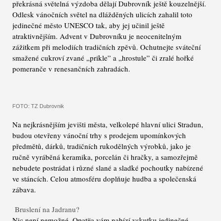
překrásná světelná výzdoba dělají Dubrovník ještě kouzelnější.
Odlesk vánočních světel na dlážděných ulicích zahalil toto
jedinečné město UNESCO tak, aby jej učinil ještě
atraktivnějším. Advent v Dubrovníku je neocenitelným
zážitkem při melodiích tradičních zpěvů. Ochutnejte sváteční
smažené cukroví zvané „prikle” a „hrostule” či zralé hořké
pomeranče v renesančních zahradách.
FOTO: TZ Dubrovnik
Na nejkrásnějším jevišti města, velkolepé hlavní ulici Stradun,
budou otevřeny vánoční trhy s prodejem upomínkových
předmětů, dárků, tradičních rukodělných výrobků, jako je
ručně vyráběná keramika, porcelán či hračky, a samozřejmě
nebudete postrádat i různé slané a sladké pochoutky nabízené
ve stáncích. Celou atmosféru doplňuje hudba a společenská
zábava.
Bruslení na Jadranu?
Nic není nemožné. Opatija vám nabízí vskutku jedinečné