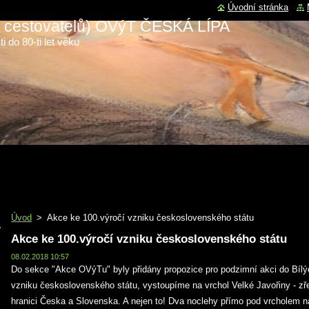
Úvodní stránka
 a cestovatelů) OVýT ČESKÁ LÍPA
i do 80-ti let věku
Úvod
>
Akce ke 100.výročí vzniku československého státu
Akce ke 100.výročí vzniku československého státu
08.02.2018 10:57
Do sekce "Akce OVýTu" byly přidány propozice pro podzimní akci do Bílých
vzniku československého státu, vystoupíme na vrchol Velké Javořiny - zře
hranici Česka a Slovenska. A nejen to! Dva noclehy přímo pod vrcholem n