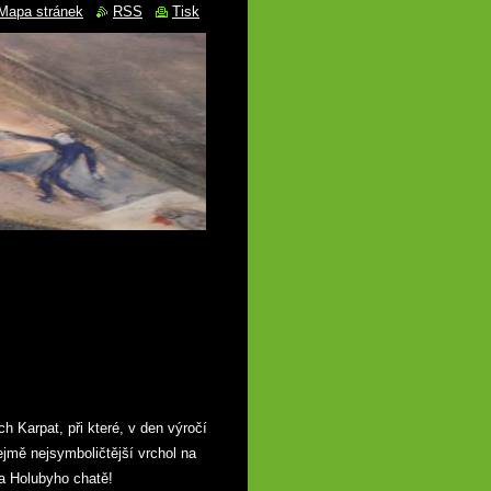
Mapa stránek
RSS
Tisk
 Karpat, při které, v den výročí
jmě nejsymboličtější vrchol na
a Holubyho chatě!