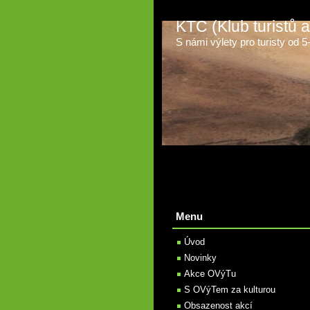
KTC (Klub turistů
S námi výlety pro turisty od 5-t
Menu
Úvod
Novinky
Akce OVýTu
S OVýTem za kulturou
Obsazenost akcí