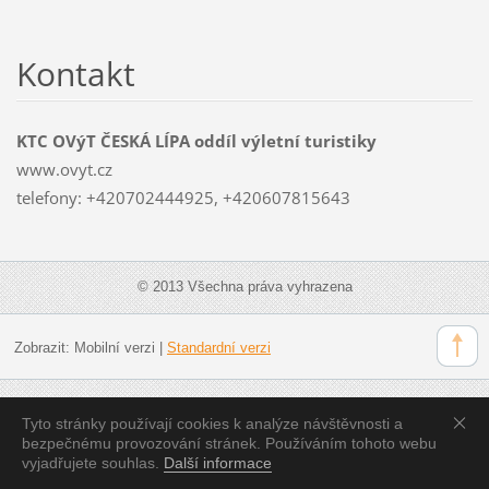
Kontakt
KTC OVýT ČESKÁ LÍPA oddíl výletní turistiky
www.ovyt.cz
telefony: +420702444925, +420607815643
© 2013 Všechna práva vyhrazena
Zobrazit:
Mobilní verzi
|
Standardní verzi
Tyto stránky používají cookies k analýze návštěvnosti a
bezpečnému provozování stránek. Používáním tohoto webu
vyjadřujete souhlas.
Další informace