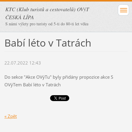
KTC (Klub turistů a cestovatelů) OVýT
ČESKÁ LÍPA
S námi výlety pro turisty od 5-ti do 80-ti let věku
Babí léto v Tatrách
22.07.2022 12:43
Do sekce "Akce OVýTu" byly přidány propozice akce S
OVýTem Babí léto v Tatrách
« Zpět