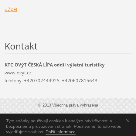
« Zpět
Kontakt
KTC OVýT ČESKÁ LÍPA oddíl výletní turistiky
www.ovyt.cz
telefony: +420702444925, +420607815643
© 2013 Všechna práva vyhrazena
Tyto stránky používají cookies k analýze návštěvnosti a
Zobrazit:
Mobilní verzi
|
Standardní verzi
bezpečnému provozování stránek. Používáním tohoto webu
vyjadřujete souhlas.
Další informace