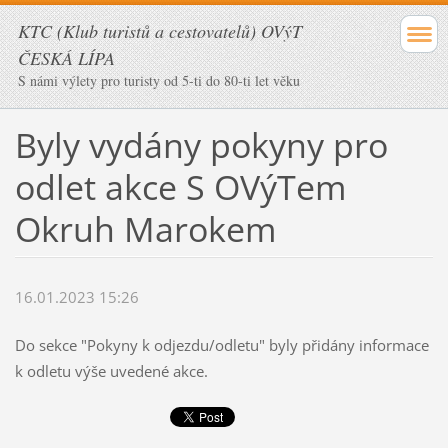
KTC (Klub turistů a cestovatelů) OVýT
ČESKÁ LÍPA
S námi výlety pro turisty od 5-ti do 80-ti let věku
Byly vydány pokyny pro
odlet akce S OVýTem
Okruh Marokem
16.01.2023 15:26
Do sekce "Pokyny k odjezdu/odletu" byly přidány informace
k odletu výše uvedené akce.