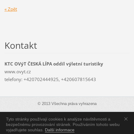
« Zpět
Kontakt
KTC OVýT ČESKÁ LÍPA oddíl výletní turistiky
www.ovyt.cz
telefony: +420702444925, +420607815643
© 2013 Všechna práva vyhrazena
Tyto stránky používají cookies k analýze návštěvnosti a
Zobrazit:
Mobilní verzi
|
Standardní verzi
bezpečnému provozování stránek. Používáním tohoto webu
vyjadřujete souhlas.
Další informace