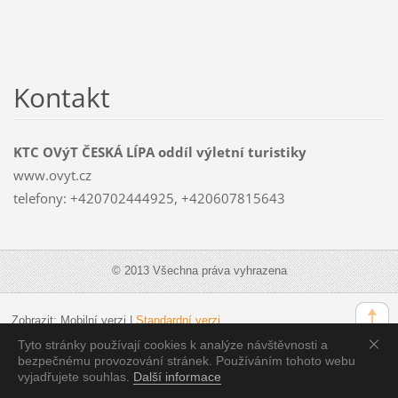
Kontakt
KTC OVýT ČESKÁ LÍPA oddíl výletní turistiky
www.ovyt.cz
telefony: +420702444925, +420607815643
© 2013 Všechna práva vyhrazena
Zobrazit:
Mobilní verzi
|
Standardní verzi
Tyto stránky používají cookies k analýze návštěvnosti a
bezpečnému provozování stránek. Používáním tohoto webu
vyjadřujete souhlas.
Další informace