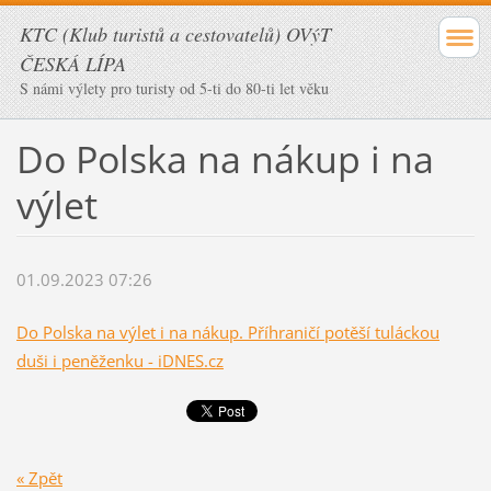
KTC (Klub turistů a cestovatelů) OVýT
ČESKÁ LÍPA
S námi výlety pro turisty od 5-ti do 80-ti let věku
Do Polska na nákup i na
výlet
01.09.2023 07:26
Do Polska na výlet i na nákup. Příhraničí potěší tuláckou
duši i peněženku - iDNES.cz
« Zpět