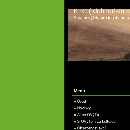
KTC (Klub turistů
S námi výlety pro turisty od 5-t
Menu
Úvod
Novinky
Akce OVýTu
S OVýTem za kulturou
Obsazenost akcí