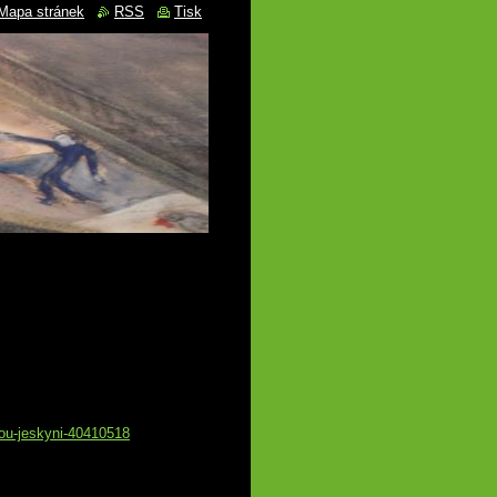
Mapa stránek
RSS
Tisk
nou-jeskyni-40410518