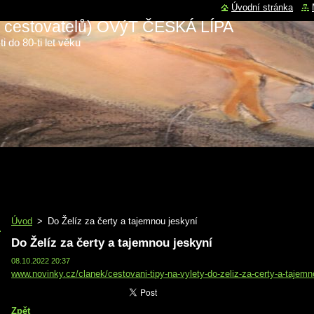
Úvodní stránka
 a cestovatelů) OVýT ČESKÁ LÍPA
i do 80-ti let věku
Úvod
>
Do Želíz za čerty a tajemnou jeskyní
Do Želíz za čerty a tajemnou jeskyní
08.10.2022 20:37
www.novinky.cz/clanek/cestovani-tipy-na-vylety-do-zeliz-za-certy-a-tajem
Zpět