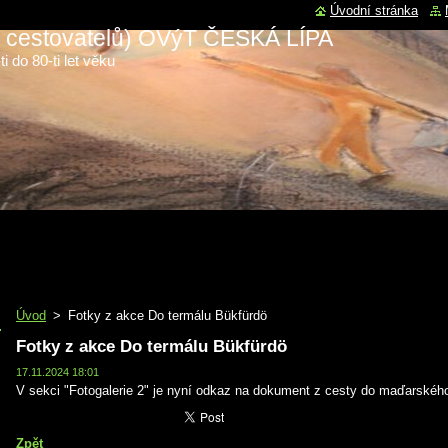
Úvodní stránka
 a cestovatelů) OVýT ČESKÁ LÍPA
i do 80-ti let věku
Úvod
>
Fotky z akce Do termálu Bükfürdö
Fotky z akce Do termálu Bükfürdö
17.11.2024 18:01
V sekci "Fotogalerie 2" je nyní odkaz na dokument z cesty do maďarskéh
Zpět