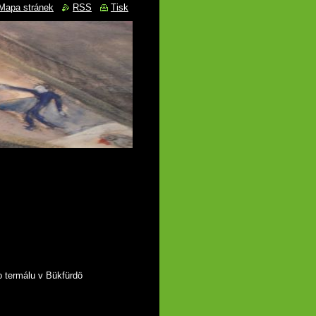
Mapa stránek
RSS
Tisk
o termálu v Bükfürdö