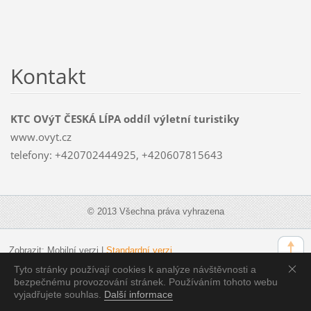
Kontakt
KTC OVýT ČESKÁ LÍPA oddíl výletní turistiky
www.ovyt.cz
telefony: +420702444925, +420607815643
© 2013 Všechna práva vyhrazena
Zobrazit:
Mobilní verzi
|
Standardní verzi
Tyto stránky používají cookies k analýze návštěvnosti a
bezpečnému provozování stránek. Používáním tohoto webu
vyjadřujete souhlas.
Další informace