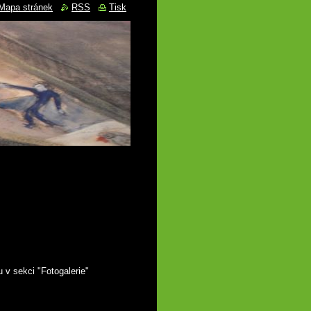
Mapa stránek
RSS
Tisk
 v sekci "Fotogalerie"