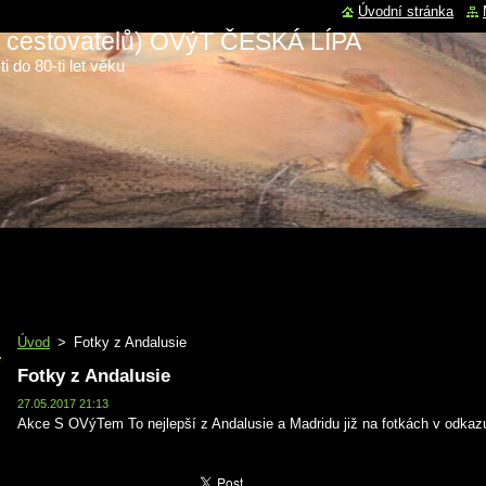
Úvodní stránka
 a cestovatelů) OVýT ČESKÁ LÍPA
i do 80-ti let věku
Úvod
>
Fotky z Andalusie
Fotky z Andalusie
27.05.2017 21:13
Akce S OVýTem To nejlepší z Andalusie a Madridu již na fotkách v odkazu