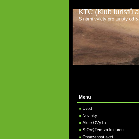
KTC (Klub turistů
S námi výlety pro turisty od 5-t
Menu
Úvod
Novinky
Akce OVýTu
S OVýTem za kulturou
Obsazenost akcí