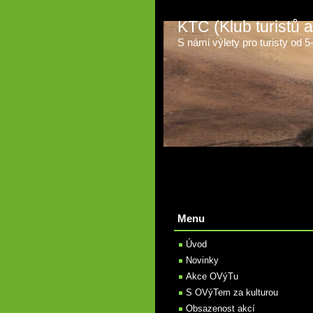
KTC (Klub turistů
S námi výlety pro turisty od 5-t
Menu
Úvod
Novinky
Akce OVýTu
S OVýTem za kulturou
Obsazenost akcí