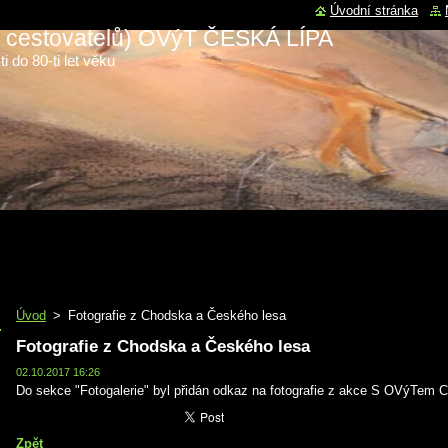
Úvodní stránka
 a cestovatelů) OVýT ČESKÁ LÍPA
i do 80-ti let věku
Úvod
>
Fotografie z Chodska a Českého lesa
Fotografie z Chodska a Českého lesa
02.10.2017 16:26
Do sekce "Fotogalerie" byl přidán odkaz na fotografie z akce S OVýTem 
Zpět