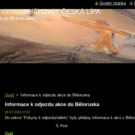
Úvodní stránka
 a cestovatelů) OVýT ČESKÁ LÍPA
i do 80-ti let věku
Úvod
>
Informace k odjezdu akce do Běloruska
Informace k odjezdu akce do Běloruska
28.07.2019 17:57
Do sekce "Pokyny k odjezdu/odletu" byly přidány informace k akci v Bělo
Zpět