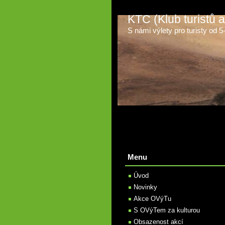
KTC (Klub turistů
S námi výlety pro turisty od 5-t
Menu
Úvod
Novinky
Akce OVýTu
S OVýTem za kulturou
Obsazenost akcí