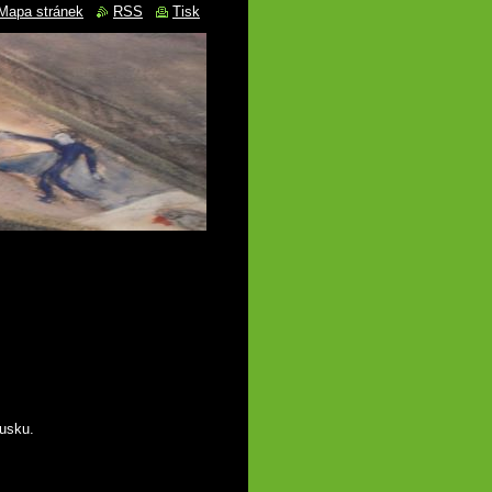
Mapa stránek
RSS
Tisk
rusku.