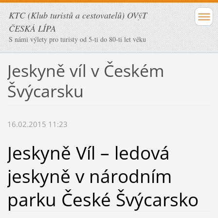
KTC (Klub turistů a cestovatelů) OVýT
ČESKÁ LÍPA
S námi výlety pro turisty od 5-ti do 80-ti let věku
Jeskyně víl v Českém
Švýcarsku
16.02.2015 11:23
Jeskyně Víl – ledová
jeskyně v národním
parku České Švýcarsko