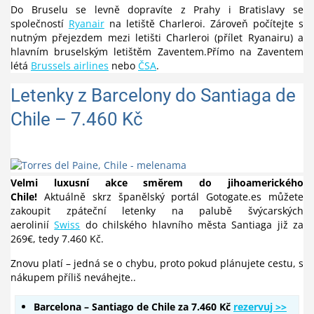
Do Bruselu se levně dopravíte z Prahy i Bratislavy se
společností
Ryanair
na letiště Charleroi. Zároveň počítejte s
nutným přejezdem mezi letišti Charleroi (přílet Ryanairu) a
hlavním bruselským letištěm Zaventem.Přímo na Zaventem
létá
Brussels airlines
nebo
ČSA
.
Letenky z Barcelony do Santiaga de
Chile – 7.460 Kč
Velmi luxusní akce směrem do jihoamerického
Chile!
Aktuálně skrz španělský portál Gotogate.es můžete
zakoupit zpáteční letenky na palubě švýcarských
aerolinií
Swiss
do chilského hlavního města Santiaga již za
269€, tedy 7.460 Kč.
Znovu platí – jedná se o chybu, proto pokud plánujete cestu, s
nákupem příliš neváhejte..
Barcelona – Santiago de Chile za 7.460 Kč
rezervuj >>