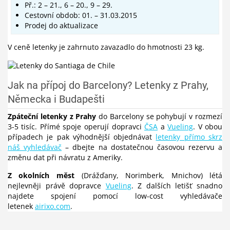
Př.: 2 – 21., 6 – 20., 9 – 29.
Cestovní obdob: 01. – 31.03.2015
Prodej do aktualizace
V ceně letenky je zahrnuto zavazadlo do hmotnosti 23 kg.
Jak na přípoj do Barcelony? Letenky z Prahy,
Německa i Budapešti
Zpáteční letenky z Prahy
do Barcelony se pohybují v rozmezí
3-5 tisíc. Přímé spoje operují dopravci
ČSA
a
Vueling
. V obou
případech je pak výhodnější objednávat
letenky přímo skrz
náš vyhledávač
– dbejte na dostatečnou časovou rezervu a
změnu dat při návratu z Ameriky.
Z okolních měst
(Drážďany, Norimberk, Mnichov) létá
nejlevněji právě dopravce
Vueling
. Z dalších letišť snadno
najdete spojení pomocí low-cost vyhledávače
letenek
airixo.com
.