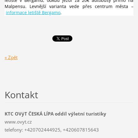
letiště v Bergamu, odkud jezdí za 20€ autobusy přímo na
Malpensu. Levnější varianta vede přes centrum města –
informace letiště Bergamo
.
« Zpět
Kontakt
KTC OVýT ČESKÁ LÍPA oddíl výletní turistiky
www.ovyt.cz
telefony: +420702444925, +420607815643