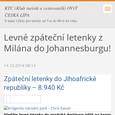
KTC (Klub turistů a cestovatelů) OVýT
ČESKÁ LÍPA
S námi výlety pro turisty od 5-ti do 80-ti let věku
Levné zpáteční letenky z
Milána do Johannesburgu!
14.10.2014 08:14
Zpáteční letenky do Jihoafrické
republiky – 8.940 Kč
Hledáte levné letenky do exotické destinace ještě na konec