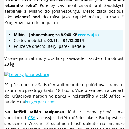
letošního roku?
Poté by vás mohl oslovit tarif Saudských
aerolinek z Miláno do Johanesburgu. Město zlata poslouží
jako
výchozí bod
do mííst jako Kapské město, Durban či
Krůgerovo národního parku.
Milán – Johanesburg za 8.940 Kč
rezervuj >>
Cestovní období:
02.11. – 01.12.2014
Pouze ve dnech: úterý, pátek, neděle
V ceně jsou zahrnuty dva kusy zavazadel, každé o hmotnosti
23 kg.
Při přestupech v Sadské Arábii nebudete potřebovat transitní
vízum pro přestupy kratší 18 hodin. Více o kempech a cenách
do Krůgerova národního parku – nejstaršího v celé Africe –
najdete na
krugerpark.com
.
Na letiště Milán Malpensa
létá z Prahy přímá linka
společnosti
ČSA
a easyJet. Letět můžete také z Budapešti se
společností Wizzair. Z ostatních letišť doletíte na milánské