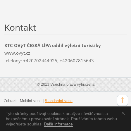
Kontakt
KTC OVýT ČESKÁ LÍPA oddíl výletní turistiky
www.ovyt.cz
telefony: +420702444925, +420607815643
© 2013 Všechna práva vyhrazena
Zobrazit:
Mobilní verzi
|
Standardní verzi
Tyto stránky používají cookies k analýze návštěvnosti a
bezpečnému provozování stránek. Používáním tohoto webu
vyjadřujete souhlas.
Další informace