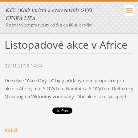
KTC (Klub turistů a cestovatelů) OVýT
ČESKÁ LÍPA
S námi výlety pro turisty od 5-ti do 80-ti let věku
Listopadové akce v Africe
22.01.2018 14:34
Do sekce "Akce OVýTu" byly přidány nové propozice pro
akce v Africe, a to S OVýTem Namibie a S OVýTem Delta řeky
Okavango a Viktoriiny vodopády. Obě akce také lze spojit.
« Zpět