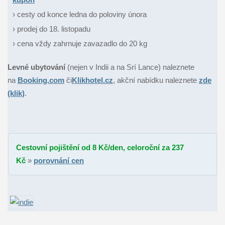
› cesty od konce ledna do poloviny února
› prodej do 18. listopadu
› cena vždy zahrnuje zavazadlo do 20 kg
Levné ubytování
(nejen v Indii a na Srí Lance) naleznete
na
Booking.com
či
Klikhotel.cz
, akční nabídku naleznete
zde
(klik)
.
Cestovní pojištění od 8 Kč/den, celoroční za 237
Kč
»
porovnání cen