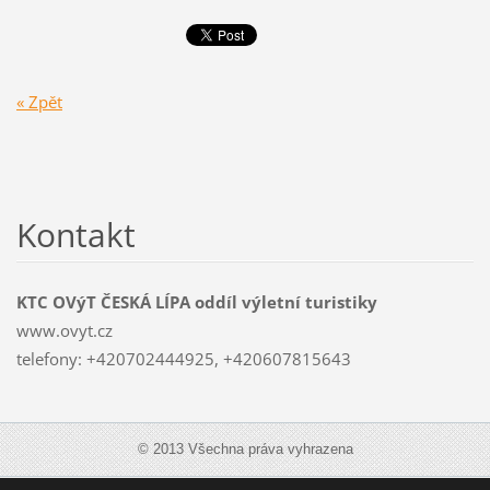
« Zpět
Kontakt
KTC OVýT ČESKÁ LÍPA oddíl výletní turistiky
www.ovyt.cz
telefony: +420702444925, +420607815643
© 2013 Všechna práva vyhrazena