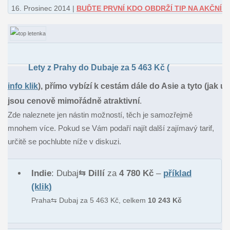
16. Prosinec 2014 |
BUĎTE PRVNÍ KDO OBDRŽÍ TIP NA AKČNÍ 
Lety z Prahy do Dubaje za 5 463 Kč (
info klik
), přímo vybízí k cestám dále do Asie a tyto (jak uvi
jsou cenově mimořádně atraktivní
.
Zde naleznete jen nástin možností, těch je samozřejmě
mnohem více. Pokud se Vám podaří najít další zajímavý tarif,
určitě se pochlubte níže v diskuzi.
Indie
: Dubaj⇆
Dillí
za
4 780 Kč
–
příklad
(klik)
Praha⇆ Dubaj za 5 463 Kč, celkem
10 243 Kč