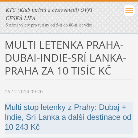
KTC (Klub turistů a cestovatelů) OVýT
ČESKÁ LÍPA
S námi výlety pro turisty od 5-ti do 80-ti let věku
MULTI LETENKA PRAHA-
DUBAI-INDIE-SRÍ LANKA-
PRAHA ZA 10 TISÍC KČ
16.12.2014 09:20
Multi stop letenky z Prahy: Dubaj +
Indie, Srí Lanka a další destinace od
10 243 Kč