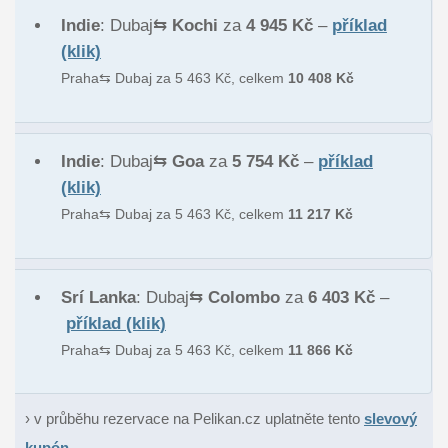
Indie
: Dubaj⇆
Kochi
za
4 945 Kč
–
příklad
(klik)
Praha⇆ Dubaj za 5 463 Kč, celkem
10 408 Kč
Indie
: Dubaj⇆
Goa
za
5 754 Kč
–
příklad
(klik)
Praha⇆ Dubaj za 5 463 Kč, celkem
11 217 Kč
Srí Lanka
: Dubaj⇆
Colombo
za
6 403 Kč
–
příklad (klik)
Praha⇆ Dubaj za 5 463 Kč, celkem
11 866 Kč
› v průběhu rezervace na Pelikan.cz uplatněte tento
slevový
kupón