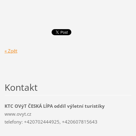
« Zpět
Kontakt
KTC OVýT ČESKÁ LÍPA oddíl výletní turistiky
www.ovyt.cz
telefony: +420702444925, +420607815643