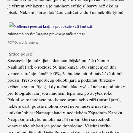
je větrem vyhlazená a je mnohem světlejší barvy než okolní
písek. Některé pánve dokážou zadržet vodu i na několik týdnů.
Nádherná pouštní krajina provokuje vaši fantazii.
FOTO: archiv autora
Srdce pouště
Sossusvlei je pulzující srdce namibijské pouště (Namib-
Naukluft Park o rozloze 50 tisíc km2). 300 slunečných dní
v roce zaručuje téměř 100%, že budete mít při návštěvě dobré
počasí. Přesto doporučuji období jara a podzimu (březen–
květen a srpen–říjen), kdy noční chlad vyčistí nebe a podmínky
pro fotografování jsou mnohem lepší než po zbytek roku.
Pokud se rozhodnete pro konec srpna nebo září (místní jaro),
některé části pouště mohou kvést nebo můžete navštívit
unikátní oblast Namaqualand v nedalekém Západním Kapsku.
Neopakujte chybu mnoha návštěvníků, kteří se rozhodli
věnovat této oblasti jen jedno dopoledne. Všichni svého
rozhodnutí litovali. Dejte Sossusvlei čas, vrátí vám ho silným