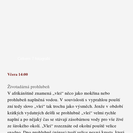
Celkem 7 fotografií
Včera 14:00
Životadárná prohlubeň
V afrikánštině znamená „vlei“ něco jako mokřina nebo
prohlubeň naplněná vodou. V souvislosti s vyprahlou pouští
zní tedy slovo „vlei“ tak trochu jako výsměch. Jenže v období
krátkých vydatných dešťů se prohlubně „vlei“ velmi rychle
naplní a po nějaký čas se stávají zásobárnou vody pro vše živé
ze širokého okolí. „Vlei“ rozeznáte od okolní pouště velice
snadno. Dno prohlubně (pánve) tvoří velice pevná krusta, která