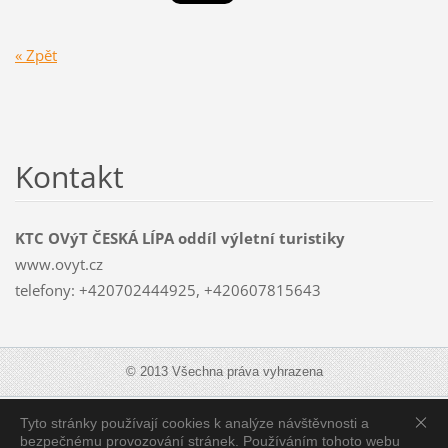
« Zpět
Kontakt
KTC OVýT ČESKÁ LÍPA oddíl výletní turistiky
www.ovyt.cz
telefony: +420702444925, +420607815643
© 2013 Všechna práva vyhrazena
Tyto stránky používají cookies k analýze návštěvnosti a
Zobrazit:
Mobilní verzi
|
Standardní verzi
bezpečnému provozování stránek. Používáním tohoto webu