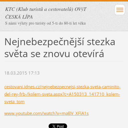
KTC (Klub turistů a cestovatelů) OVýT
ČESKÁ LÍPA
S námi výlety pro turisty od 5-ti do 80-ti let věku
Nejnebezpečnější stezka
světa se znovu otevírá
18.03.2015 17:13
cestovani.idnes.cz/nejnebezpecnejsi-stezka-sveta-caminito-
del-rey-frb-/kolem-sveta.aspx?c=A150313_141710_kolem-
sveta_tom
www.youtube.com/watch?v=maBV_XFlA1s