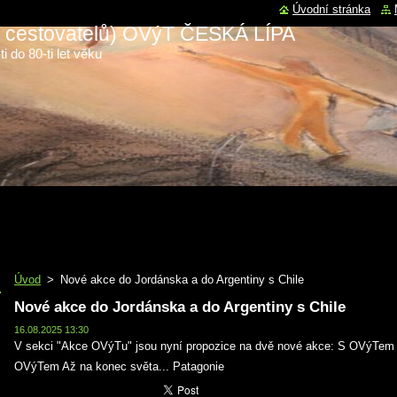
Úvodní stránka
 a cestovatelů) OVýT ČESKÁ LÍPA
i do 80-ti let věku
Úvod
>
Nové akce do Jordánska a do Argentiny s Chile
Nové akce do Jordánska a do Argentiny s Chile
16.08.2025 13:30
V sekci "Akce OVýTu" jsou nyní propozice na dvě nové akce: S OVýTem 
OVýTem Až na konec světa... Patagonie