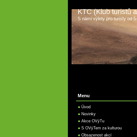
KTC (Klub turistů
S námi výlety pro turisty od 5-t
Menu
Úvod
Novinky
Akce OVýTu
S OVýTem za kulturou
Obsazenost akcí