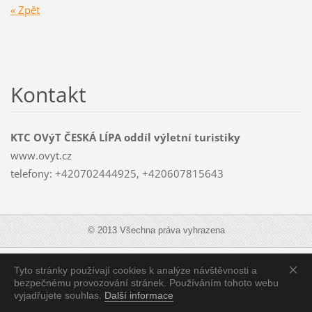
« Zpět
Kontakt
KTC OVýT ČESKÁ LÍPA oddíl výletní turistiky
www.ovyt.cz
telefony: +420702444925, +420607815643
© 2013 Všechna práva vyhrazena
Zobrazit:
Mobilní verzi
|
Standardní verzi
Tyto stránky používají cookies k analýze návštěvnosti a
bezpečnému provozování stránek. Používáním tohoto webu
vyjadřujete souhlas.
Další informace