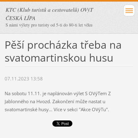
KTC (Klub turistů a cestovatelů) OVýT
ČESKÁ LÍPA
S námi výlety pro turisty od 5-ti do 80-ti let věku
Pěší procházka třeba na
svatomartinskou husu
07.11.2023 13:58
Na sobotu 11.11. je naplánován výlet S OVýTem Z
Jablonného na Hvozd. Zakončení může nastat u
svatomartinské husy... Více v sekci "Akce OVýTu".