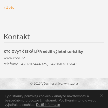
« Zpět
Kontakt
KTC OVýT ČESKÁ LÍPA oddíl výletní turistiky
www.ovyt.cz
telefony: +420702444925, +420607815643
© 2013 Všechna práva vyhrazena
Tyto stránky používají cookies k analýze návštěvnosti a
Zobrazit:
Mobilní verzi
|
Standardní verzi
bezpečnému provozování stránek. Používáním tohoto webu
vyjadřujete souhlas.
Další informace