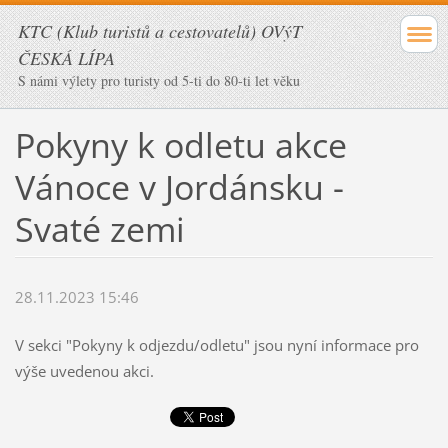
KTC (Klub turistů a cestovatelů) OVýT
ČESKÁ LÍPA
S námi výlety pro turisty od 5-ti do 80-ti let věku
Pokyny k odletu akce
Vánoce v Jordánsku -
Svaté zemi
28.11.2023 15:46
V sekci "Pokyny k odjezdu/odletu" jsou nyní informace pro
výše uvedenou akci.