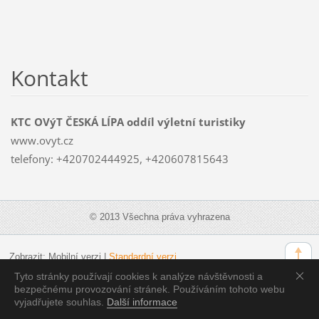
Kontakt
KTC OVýT ČESKÁ LÍPA oddíl výletní turistiky
www.ovyt.cz
telefony: +420702444925, +420607815643
© 2013 Všechna práva vyhrazena
Zobrazit:
Mobilní verzi
|
Standardní verzi
Tyto stránky používají cookies k analýze návštěvnosti a
bezpečnému provozování stránek. Používáním tohoto webu
vyjadřujete souhlas.
Další informace