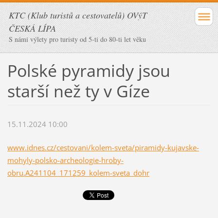
KTC (Klub turistů a cestovatelů) OVýT
ČESKÁ LÍPA
S námi výlety pro turisty od 5-ti do 80-ti let věku
Polské pyramidy jsou
starší než ty v Gíze
15.11.2024 10:00
www.idnes.cz/cestovani/kolem-sveta/piramidy-kujavske-
mohyly-polsko-archeologie-hroby-
obru.A241104_171259_kolem-sveta_dohr