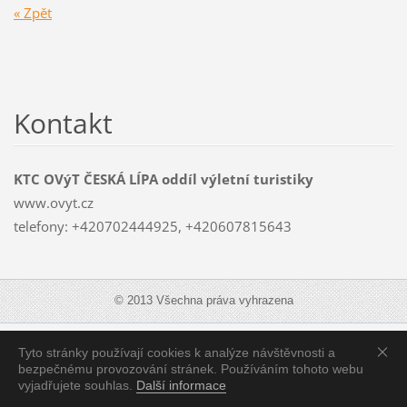
« Zpět
Kontakt
KTC OVýT ČESKÁ LÍPA oddíl výletní turistiky
www.ovyt.cz
telefony: +420702444925, +420607815643
© 2013 Všechna práva vyhrazena
Zobrazit:
Mobilní verzi
|
Standardní verzi
Tyto stránky používají cookies k analýze návštěvnosti a
bezpečnému provozování stránek. Používáním tohoto webu
vyjadřujete souhlas.
Další informace