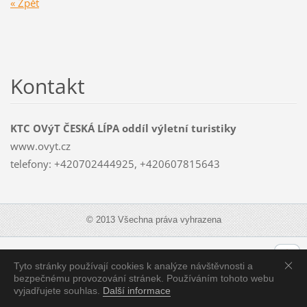
« Zpět
Kontakt
KTC OVýT ČESKÁ LÍPA oddíl výletní turistiky
www.ovyt.cz
telefony: +420702444925, +420607815643
© 2013 Všechna práva vyhrazena
Zobrazit:
Mobilní verzi
|
Standardní verzi
Tyto stránky používají cookies k analýze návštěvnosti a
bezpečnému provozování stránek. Používáním tohoto webu
vyjadřujete souhlas.
Další informace