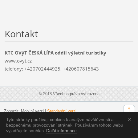
Kontakt
KTC OVýT ČESKÁ LÍPA oddíl výletní turistiky
www.ovyt.cz
telefony: +420702444925, +420607815643
© 2013 Všechna práva vyhrazena
Zobrazit:
Mobilní verzi
|
Standardní verzi
Tyto stránky používají cookies k analýze návštěvnosti a
bezpečnému provozování stránek. Používáním tohoto webu
vyjadřujete souhlas.
Další informace