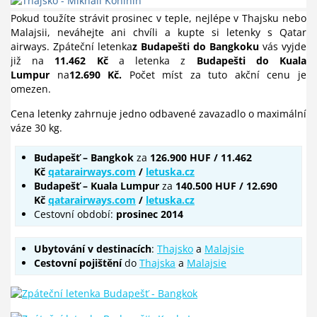
Pokud toužíte strávit prosinec v teple, nejlépe v Thajsku nebo
Malajsii, neváhejte ani chvíli a kupte si letenky s Qatar
airways. Zpáteční letenka
z Budapešti do Bangkoku
vás vyjde
již na
11.462 Kč
a letenka z
Budapešti do Kuala
Lumpur
na
12.690 Kč.
Počet míst za tuto akční cenu je
omezen.
Cena letenky zahrnuje jedno odbavené zavazadlo o maximální
váze 30 kg.
Budapešť – Bangkok
za
126.900 HUF / 11.462
Kč
qatarairways.com
/
letuska.cz
Budapešť – Kuala Lumpur
za
140.500 HUF / 12.690
Kč
qatarairways.com
/
letuska.cz
Cestovní období:
prosinec 2014
Ubytování
v destinacích
:
Thajsko
a
Malajsie
Cestovní pojištění
do
Thajska
a
Malajsie