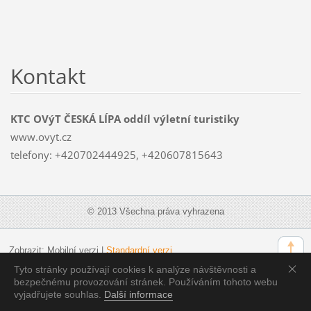
Kontakt
KTC OVýT ČESKÁ LÍPA oddíl výletní turistiky
www.ovyt.cz
telefony: +420702444925, +420607815643
© 2013 Všechna práva vyhrazena
Zobrazit:
Mobilní verzi
|
Standardní verzi
Tyto stránky používají cookies k analýze návštěvnosti a
bezpečnému provozování stránek. Používáním tohoto webu
vyjadřujete souhlas.
Další informace