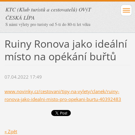
KTC (Klub turistů a cestovatelů) OVýT
ČESKÁ LÍPA
S námi výlety pro turisty od 5-ti do 80-ti let věku
Ruiny Ronova jako ideální
místo na opékání buřtů
07.04.2022 17:49
www.novinky.cz/cestovani/tipy-na-vylety/clanek/ruiny-
ronova-jako-idealni-misto-pro-opekani-burtu-40392483
« Zpět