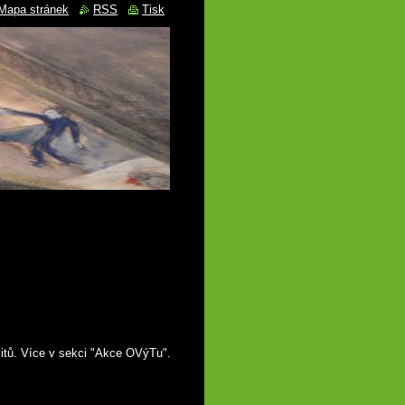
Mapa stránek
RSS
Tisk
mitů. Více v sekci "Akce OVýTu".