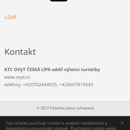
« Zpět
Kontakt
KTC OVýT ČESKÁ LÍPA oddíl výletní turistiky
www.ovyt.cz
telefony: +420702444925, +420607815643
© 2013 Všechna práva vyhrazena
Tyto stránky používají cookies k analýze návštěvnosti a
Zobrazit:
Mobilní verzi
|
Standardní verzi
bezpečnému provozování stránek. Používáním tohoto webu