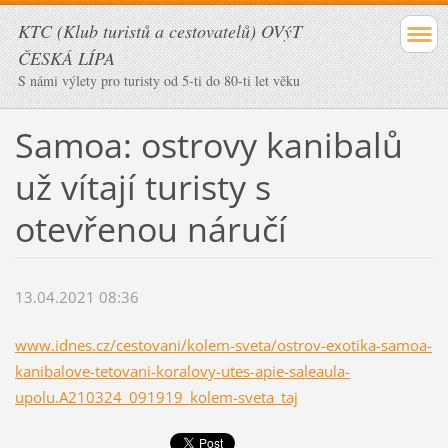
KTC (Klub turistů a cestovatelů) OVýT
ČESKÁ LÍPA
S námi výlety pro turisty od 5-ti do 80-ti let věku
Samoa: ostrovy kanibalů
už vítají turisty s
otevřenou náručí
13.04.2021 08:36
www.idnes.cz/cestovani/kolem-sveta/ostrov-exotika-samoa-
kanibalove-tetovani-koralovy-utes-apie-saleaula-
upolu.A210324_091919_kolem-sveta_taj