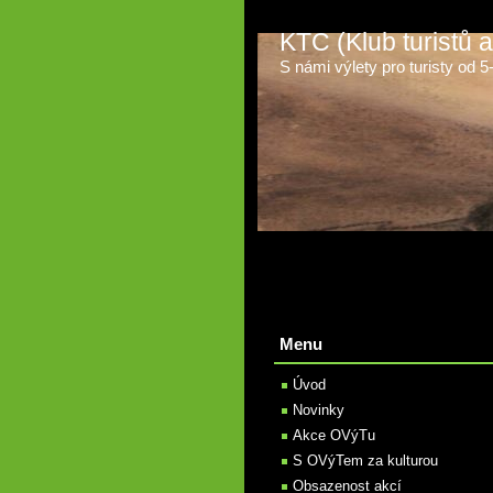
KTC (Klub turistů
S námi výlety pro turisty od 5-t
Menu
Úvod
Novinky
Akce OVýTu
S OVýTem za kulturou
Obsazenost akcí