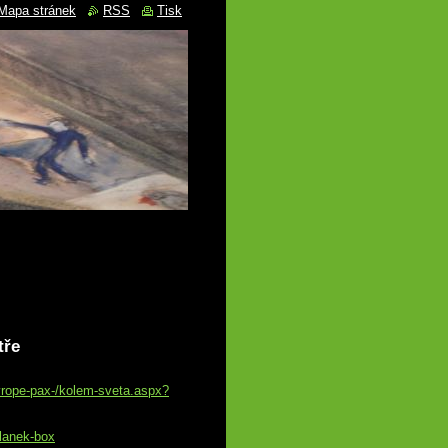
Mapa stránek
RSS
Tisk
tře
evrope-pax-/kolem-sveta.aspx?
lanek-box