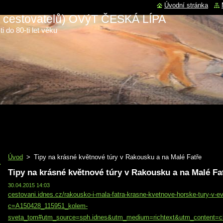
Úvodní stránka
 a cestovatelů) OVýT ČESKÁ LÍPA
i do 80-ti let věku
Úvod
>
Tipy na krásné květnové túry v Rakousku a na Malé Fatře
Tipy na krásné květnové túry v Rakousku a na Malé Fa
30.04.2015 14:03
cestovani.idnes.cz/rakousko-i-mala-fatra-krasne-kvetnove-horske-tury-v-
c=A150428_115951_kolem-
sveta_tom#utm_source=sph.idnes&utm_medium=richtext&utm_content=c