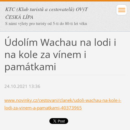
KTC (Klub turistů a cestovatelů) OVýT
ČESKÁ LÍPA
S námi výlety pro turisty od 5-ti do 80-ti let věku
Údolím Wachau na lodi i
na kole za vínem i
památkami
24.10.2021 13:36
www.novinky.cz/cestovani/clanek/udoli-wachau-na-kole-i-
lodi-za-vinem-a-pamatkami-40373965