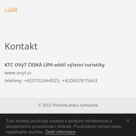
« Zpět
Kontakt
KTC OVýT ČESKÁ LÍPA oddíl výletní turistiky
www.ovyt.cz
telefony: +420702444925, +420607815643
© 2013 Všechna práva vyhrazena
Tyto stránky používají cookies k analýze návštěvnosti a
Zobrazit:
Mobilní verzi
|
Standardní verzi
bezpečnému provozování stránek. Používáním tohoto webu
vyjadřujete souhlas.
Další informace