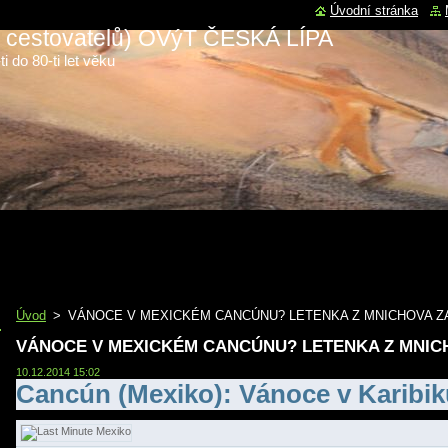
Úvodní stránka
 a cestovatelů) OVýT ČESKÁ LÍPA
i do 80-ti let věku
Úvod
>
VÁNOCE V MEXICKÉM CANCÚNU? LETENKA Z MNICHOVA ZA 
VÁNOCE V MEXICKÉM CANCÚNU? LETENKA Z MNICHO
10.12.2014 15:02
Cancún (Mexiko): Vánoce v Karibik