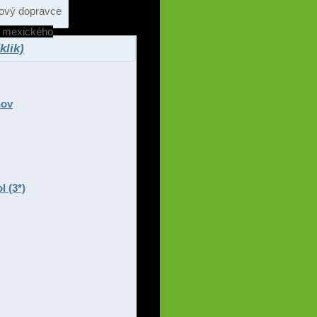
rový dopravce
 mexického
lik)
hov
l (3*)