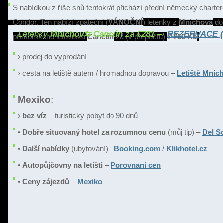
S nabídkou z říše snů tentokrát přichází přední německý charte
Condor. Ten nabízí zpáteční (
VÁNOČNÍ
) letenky z
Mnichova
do
Letenky
Mnichov⇆ Cancún
za
€281
–›
REZERVACE (k
přímořského letoviska
Cancún
za (v přepočtu)
7 760 Kč
.
› prodej do vyprodání
› cesta na letiště autem / hromadnou dopravou –
Letiště Mnic
Mexiko
:
›
bez víz
– turistický pobyt do 90 dnů
•
Dobře situovaný hotel za rozumnou cenu
(můj tip) –
Del So
•
Další nabídky
(ubytování) –
Booking.com
/
Klikhotel.cz
•
Autopůjčovny na letišti
–
Porovnaní cen
•
Ceny zájezdů
–
Mexiko