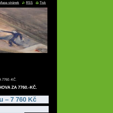
Mapa stránek
RSS
Tisk
7760.-KČ.
VA ZA 7760.-KČ.
u – 7 760 Kč