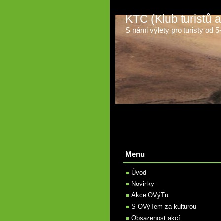
KTC (Klub turistů
S námi výlety pro turisty od 5-t
Menu
Úvod
Novinky
Akce OVýTu
S OVýTem za kulturou
Obsazenost akcí