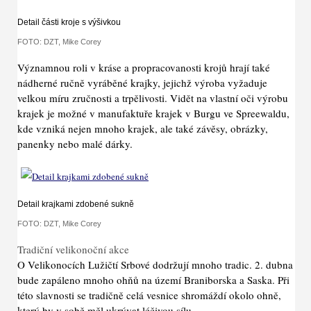
Detail části kroje s výšivkou
FOTO: DZT, Mike Corey
Významnou roli v kráse a propracovanosti krojů hrají také
nádherné ručně vyráběné krajky, jejichž výroba vyžaduje
velkou míru zručnosti a trpělivosti. Vidět na vlastní oči výrobu
krajek je možné v manufaktuře krajek v Burgu ve Spreewaldu,
kde vzniká nejen mnoho krajek, ale také závěsy, obrázky,
panenky nebo malé dárky.
Detail krajkami zdobené sukně
FOTO: DZT, Mike Corey
Tradiční velikonoční akce
O Velikonocích Lužičtí Srbové dodržují mnoho tradic. 2. dubna
bude zapáleno mnoho ohňů na území Braniborska a Saska. Při
této slavnosti se tradičně celá vesnice shromáždí okolo ohně,
který by v sobě měl ukrývat léčivou sílu.