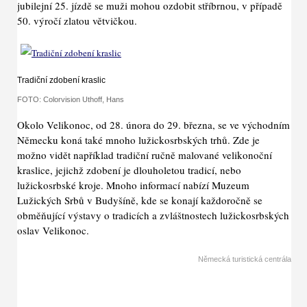
jubilejní 25. jízdě se muži mohou ozdobit stříbrnou, v případě
50. výročí zlatou větvičkou.
Tradiční zdobení kraslic
FOTO: Colorvision Uthoff, Hans
Okolo Velikonoc, od 28. února do 29. března, se ve východním
Německu koná také mnoho lužickosrbských trhů. Zde je
možno vidět například tradiční ručně malované velikonoční
kraslice, jejichž zdobení je dlouholetou tradicí, nebo
lužickosrbské kroje. Mnoho informací nabízí Muzeum
Lužických Srbů v Budyšíně, kde se konají každoročně se
obměňující výstavy o tradicích a zvláštnostech lužickosrbských
oslav Velikonoc.
Německá turistická centrála