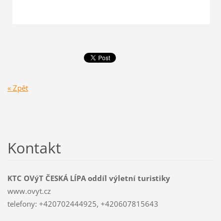
« Zpět
Kontakt
KTC OVýT ČESKÁ LÍPA oddíl výletní turistiky
www.ovyt.cz
telefony: +420702444925, +420607815643