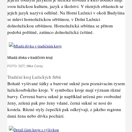
svou lužickou kulturu, jazyk a školství. V různých oblastech se
jejich jazyk nazývá odlišně. Na Horní Lužnici v okolí Budyšína
se mluví hornolužickou srbštinou, v Dolní Lužnici
dolnolužickou srbštinou. Hornolužická srbština se přitom
podobá polštině, zatímco dolnolužická češtině.
Mladá dívka v tradičním kroji
FOTO: DZT, Mike Corey
Tradiční kroj Lužických Srbů
Bohatě vyšívané šátky a barevné sukně jsou poznávacím rysem
lužickosrbského kroje. V symbolice kroje mají význam různé
barvy. Červená barva sukně je například určená pro svobodné
ženy, zelená pak pro ženy vdané, černá sukně se nosí do
kostela. Různé styly čepečků pak odkrývají, z jakého regionu
daná žena nebo dívka pochází.