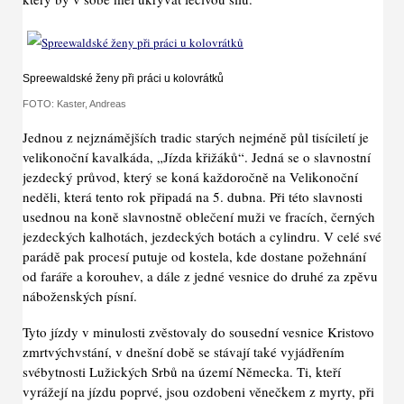
Spreewaldské ženy při práci u kolovrátků
FOTO: Kaster, Andreas
Jednou z nejznámějších tradic starých nejméně půl tisíciletí je
velikonoční kavalkáda, „Jízda křižáků“. Jedná se o slavnostní
jezdecký průvod, který se koná každoročně na Velikonoční
neděli, která tento rok připadá na 5. dubna. Při této slavnosti
usednou na koně slavnostně oblečení muži ve fracích, černých
jezdeckých kalhotách, jezdeckých botách a cylindru. V celé své
parádě pak procesí putuje od kostela, kde dostane požehnání
od faráře a korouhev, a dále z jedné vesnice do druhé za zpěvu
náboženských písní.
Tyto jízdy v minulosti zvěstovaly do sousední vesnice Kristovo
zmrtvýchvstání, v dnešní době se stávají také vyjádřením
svébytnosti Lužických Srbů na území Německa. Ti, kteří
vyrážejí na jízdu poprvé, jsou ozdobeni věnečkem z myrty, při