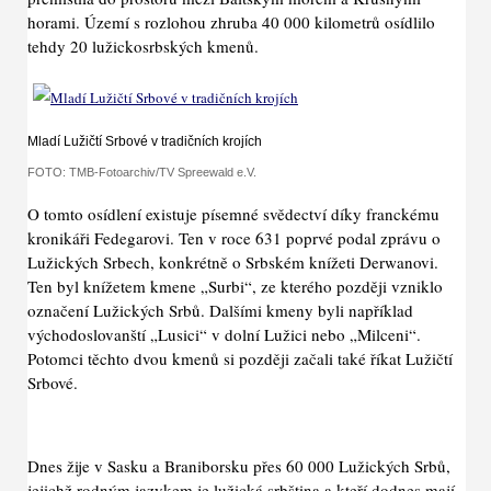
horami. Území s rozlohou zhruba 40 000 kilometrů osídlilo
tehdy 20 lužickosrbských kmenů.
Mladí Lužičtí Srbové v tradičních krojích
FOTO: TMB-Fotoarchiv/TV Spreewald e.V.
O tomto osídlení existuje písemné svědectví díky franckému
kronikáři Fedegarovi. Ten v roce 631 poprvé podal zprávu o
Lužických Srbech, konkrétně o Srbském knížeti Derwanovi.
Ten byl knížetem kmene „Surbi“, ze kterého později vzniklo
označení Lužických Srbů. Dalšími kmeny byli například
východoslovanští „Lusici“ v dolní Lužici nebo „Milceni“.
Potomci těchto dvou kmenů si později začali také říkat Lužičtí
Srbové.
Dnes žije v Sasku a Braniborsku přes 60 000 Lužických Srbů,
jejichž rodným jazykem je lužická srbština a kteří dodnes mají