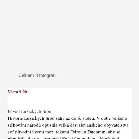
Celkem 8 fotografií
Včera 9:00
Původ Lužických Srbů
Historie Lužických Srbů sahá až do 6. století. V době velkého
stěhování národů opustila velká část slovanského obyvatelstva
své původní území mezi řekami Odrou a Dněprem, aby se
přemístila do prostoru mezi Baltským mořem a Krušnými