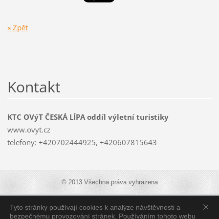
« Zpět
Kontakt
KTC OVýT ČESKÁ LÍPA oddíl výletní turistiky
www.ovyt.cz
telefony: +420702444925, +420607815643
© 2013 Všechna práva vyhrazena
Tyto stránky používají cookies k analýze návštěvnosti a
Zobrazit:
Mobilní verzi
|
Standardní verzi
bezpečnému provozování stránek. Používáním tohoto webu