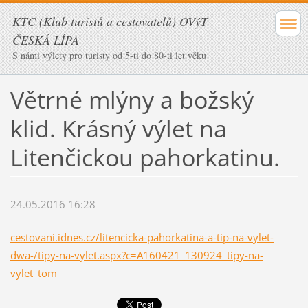
KTC (Klub turistů a cestovatelů) OVýT
ČESKÁ LÍPA
S námi výlety pro turisty od 5-ti do 80-ti let věku
Větrné mlýny a božský
klid. Krásný výlet na
Litenčickou pahorkatinu.
24.05.2016 16:28
cestovani.idnes.cz/litencicka-pahorkatina-a-tip-na-vylet-
dwa-/tipy-na-vylet.aspx?c=A160421_130924_tipy-na-
vylet_tom