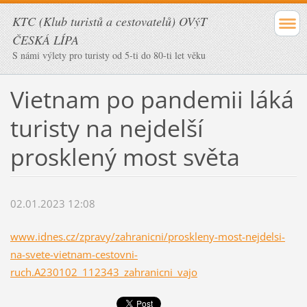
KTC (Klub turistů a cestovatelů) OVýT
ČESKÁ LÍPA
S námi výlety pro turisty od 5-ti do 80-ti let věku
Vietnam po pandemii láká
turisty na nejdelší
prosklený most světa
02.01.2023 12:08
www.idnes.cz/zpravy/zahranicni/proskleny-most-nejdelsi-
na-svete-vietnam-cestovni-
ruch.A230102_112343_zahranicni_vajo