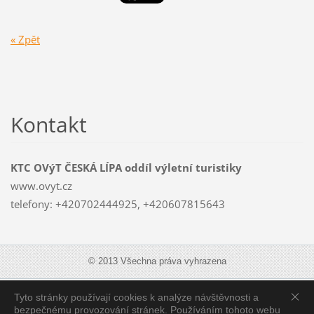
« Zpět
Kontakt
KTC OVýT ČESKÁ LÍPA oddíl výletní turistiky
www.ovyt.cz
telefony: +420702444925, +420607815643
© 2013 Všechna práva vyhrazena
Tyto stránky používají cookies k analýze návštěvnosti a
Zobrazit:
Mobilní verzi
|
Standardní verzi
bezpečnému provozování stránek. Používáním tohoto webu