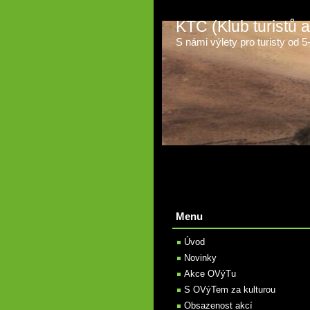
KTC (Klub turistů
S námi výlety pro turisty od 5-t
Menu
Úvod
Novinky
Akce OVýTu
S OVýTem za kulturou
Obsazenost akcí