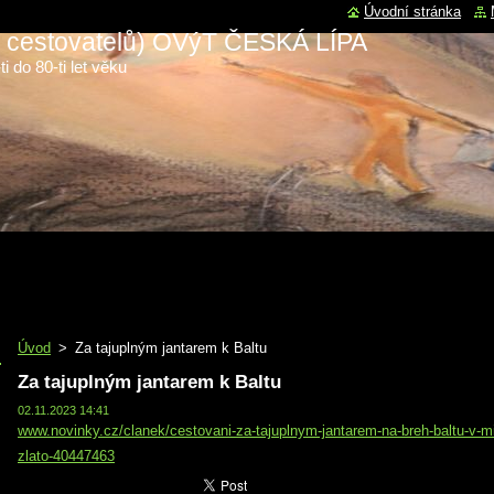
Úvodní stránka
 a cestovatelů) OVýT ČESKÁ LÍPA
i do 80-ti let věku
Úvod
>
Za tajuplným jantarem k Baltu
Za tajuplným jantarem k Baltu
02.11.2023 14:41
www.novinky.cz/clanek/cestovani-za-tajuplnym-jantarem-na-breh-baltu-v-mi
zlato-40447463