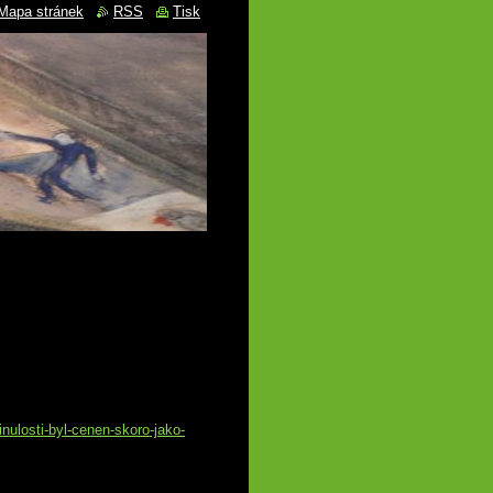
Mapa stránek
RSS
Tisk
nulosti-byl-cenen-skoro-jako-