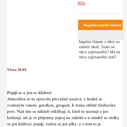
RSS
Napište článek o dění ve
vašem okolí. Stalo se
něco zajímavého? Má se
něco zajímavého stát?
Včera 20:02
Popijí se a jen se klábosí
Atmosféra se tu opravdu převážně nasává, z hrnků se
svařeným vínem, griotkou, grogem, k tomu ohřáté freiberské
pivo. Nad tím se někteří ošklíbají, ti, kteří to neznají a jen
kritizují, ale je to příjemný nápoj na zahřátí a u stánků se stolky
se jen klábosí, popijí, vedou se jen plky, a o tom to je.