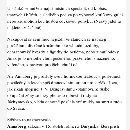
U stánků se můžete najíst místních specialit, od klobás,
tmavých i bílých, a sladkého pečiva po výborný kotlíkový guláš
nebo krušnohorskou hustou čočkovou polívku. (Názvy jídel tu
najdete i v češtině).
Nakupovat se sem moc nejezdí, ve stáncích se nabízejí
povětšinou dřevěné krušnohorské vánoční ozdoby,
ochranowské hvězdy a figurky do betléma, nebo zimní oděvy.
Jinak je to melodie chuti pečeného, praženého, smaženého,
vařeného, s pastvou pro čich, chuť i oči.
Ale Annaberg je proslulý svou hornickou těžbou, v posledních
poválečných letech spíš drancováním uranu pro strýčka Joea,
jak říkali spojenci J. V. Džugašvilimu -Stalinovi. Z ruské
okupační zóny se brzy přeneslo rabování rudy na
Jáchymovsko, vláda ochotně posílala své mukly na smrt a rudu
do Svazu.
Stříbro to nastartovalo
Annaberg
založili v 15. století rolníci z Durynska, kteří přišli