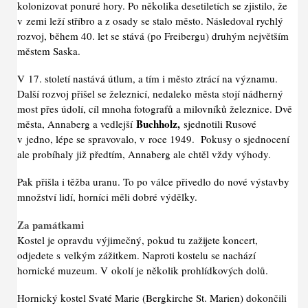
kolonizovat ponuré hory. Po několika desetiletích se zjistilo, že
v zemi leží stříbro a z osady se stalo město. Následoval rychlý
rozvoj, během 40. let se stává (po Freibergu) druhým největším
městem Saska.
V 17. století nastává útlum, a tím i město ztrácí na významu.
Další rozvoj přišel se železnicí, nedaleko města stojí nádherný
most přes údolí, cíl mnoha fotografů a milovníků železnice. Dvě
Buchholz,
města, Annaberg a vedlejší
sjednotili Rusové
v jedno, lépe se spravovalo, v roce 1949. Pokusy o sjednocení
ale probíhaly již předtím, Annaberg ale chtěl vždy výhody.
Pak přišla i těžba uranu. To po válce přivedlo do nové výstavby
množství lidí, horníci měli dobré výdělky.
Za památkami
Kostel je opravdu výjimečný, pokud tu zažijete koncert,
odjedete s velkým zážitkem. Naproti kostelu se nachází
hornické muzeum. V okolí je několik prohlídkových dolů.
Hornický kostel Svaté Marie (Bergkirche St. Marien) dokončili