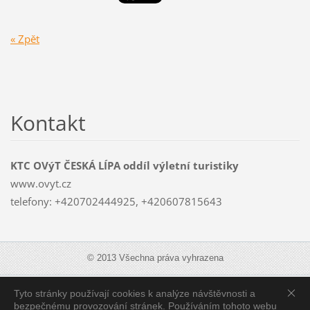
« Zpět
Kontakt
KTC OVýT ČESKÁ LÍPA oddíl výletní turistiky
www.ovyt.cz
telefony: +420702444925, +420607815643
© 2013 Všechna práva vyhrazena
Tyto stránky používají cookies k analýze návštěvnosti a
Zobrazit:
Mobilní verzi
|
Standardní verzi
bezpečnému provozování stránek. Používáním tohoto webu