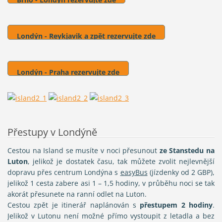
Londýn - Reykjavik a zpět rezervujte zde
Londýn - Praha rezervujte zde
Přestupy v Londýně
Cestou na Island se musíte v noci přesunout
ze Stanstedu na
Luton
, jelikož je dostatek času, tak můžete zvolit nejlevnější
dopravu přes centrum Londýna s
easyBus
(jízdenky od 2 GBP),
jelikož 1 cesta zabere asi 1 – 1,5 hodiny, v průběhu noci se tak
akorát přesunete na ranní odlet na Luton.
Cestou zpět je itinerář naplánován s
přestupem 2 hodiny
.
Jelikož v Lutonu není možné přímo vystoupit z letadla a bez