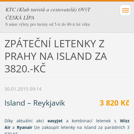
KTC (Klub turistů a cestovatelů) OVýT
ČESKÁ LÍPA
S námi výlety pro turisty od 5-ti do 80-ti let věku
Tweet
Sdílej
Sdílej
ZPÁTEČNÍ LETENKY Z
PRAHY NA ISLAND ZA
3820.-KČ
30.01.2015 09:14
Island – Reykjavik
3 820 Kč
Díky aktuální akci
easyJet
a kombinací letenek s
Wizz
Air
a
Ryanair
lze zakoupit letenky na Island za parádních 3
820 Kč.