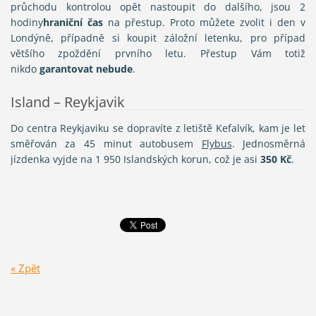
průchodu kontrolou opět nastoupit do dalšího, jsou 2
hodiny
hraniční čas
na přestup. Proto můžete zvolit i den v
Londýně, případně si koupit záložní letenku, pro případ
většího zpoždění prvního letu. Přestup Vám totiž
nikdo
garantovat nebude
.
Island – Reykjavik
Do centra Reykjaviku se dopravíte z letiště Kefalvík, kam je let
směřován za 45 minut autobusem
Flybus
. Jednosměrná
jízdenka vyjde na 1 950 Islandských korun, což je asi
350 Kč
.
« Zpět