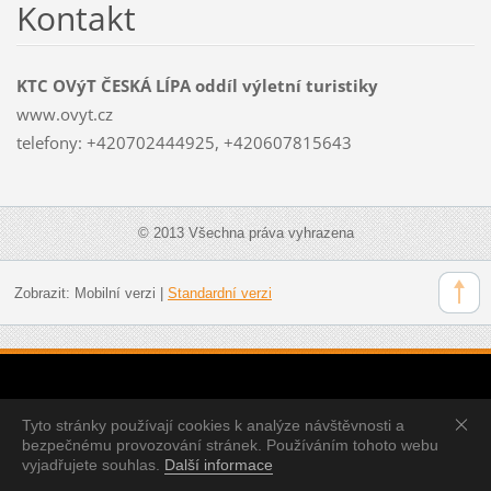
Kontakt
KTC OVýT ČESKÁ LÍPA oddíl výletní turistiky
www.ovyt.cz
telefony: +420702444925, +420607815643
© 2013 Všechna práva vyhrazena
Zobrazit:
Mobilní verzi
|
Standardní verzi
Tyto stránky používají cookies k analýze návštěvnosti a
bezpečnému provozování stránek. Používáním tohoto webu
vyjadřujete souhlas.
Další informace