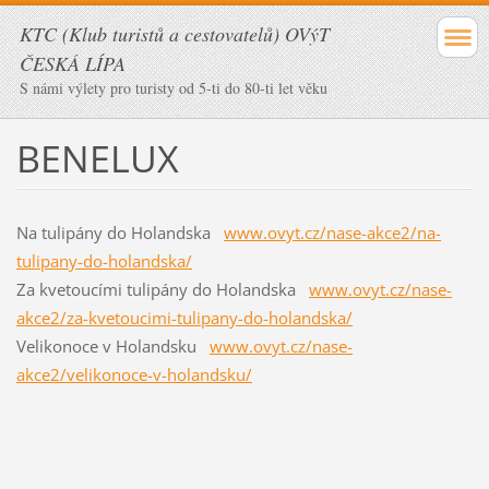
KTC (Klub turistů a cestovatelů) OVýT
ČESKÁ LÍPA
S námi výlety pro turisty od 5-ti do 80-ti let věku
BENELUX
Na tulipány do Holandska
www.ovyt.cz/nase-akce2/na-
tulipany-do-holandska/
Za kvetoucími tulipány do Holandska
www.ovyt.cz/nase-
akce2/za-kvetoucimi-tulipany-do-holandska/
Velikonoce v Holandsku
www.ovyt.cz/nase-
akce2/velikonoce-v-holandsku/