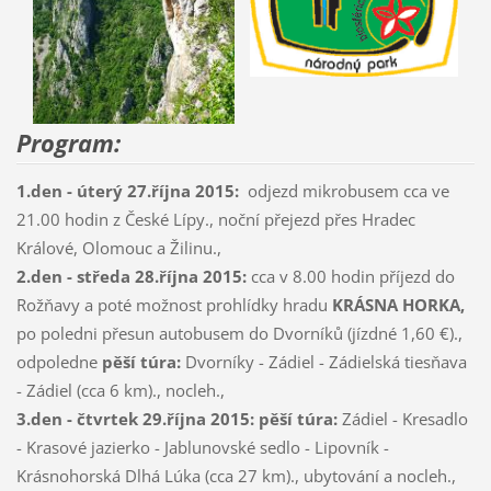
Program:
1.den - úterý 27.října 2015:
odjezd mikrobusem cca ve
21.00 hodin z České Lípy., noční přejezd přes Hradec
Králové, Olomouc a Žilinu.,
2.den - středa 28.října 2015:
cca v 8.00 hodin příjezd do
Rožňavy a poté možnost prohlídky hradu
KRÁSNA HORKA,
po poledni přesun autobusem do Dvorníků (jízdné 1,60 €).,
odpoledne
pěší túra:
Dvorníky - Zádiel - Zádielská tiesňava
- Zádiel (cca 6 km)., nocleh.,
3.den - čtvrtek 29.října 2015:
pěší túra:
Zádiel - Kresadlo
- Krasové jazierko - Jablunovské sedlo - Lipovník -
Krásnohorská Dlhá Lúka (cca 27 km)., ubytování a nocleh.,