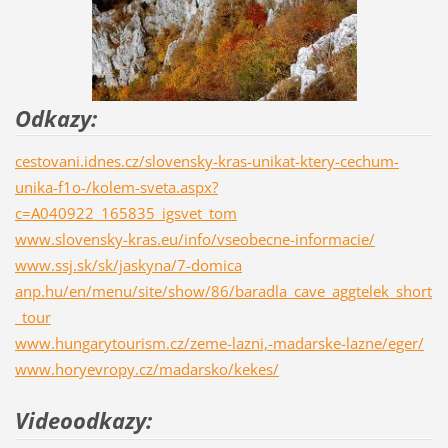
Odkazy:
cestovani.idnes.cz/slovensky-kras-unikat-ktery-cechum-
unika-f1o-/kolem-sveta.aspx?
c=A040922_165835_igsvet_tom
www.slovensky-kras.eu/info/vseobecne-informacie/
www.ssj.sk/sk/jaskyna/7-domica
anp.hu/en/menu/site/show/86/baradla_cave_aggtelek_short
_tour
www.hungarytourism.cz/zeme-lazni,-madarske-lazne/eger/
www.horyevropy.cz/madarsko/kekes/
Videoodkazy: