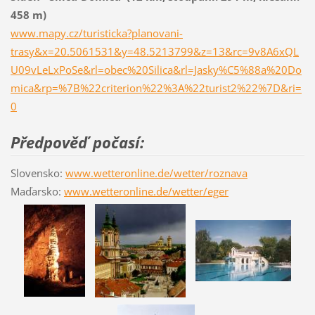
458 m)
www.mapy.cz/turisticka?planovani-
trasy&x=20.5061531&y=48.5213799&z=13&rc=9v8A6xQL
U09vLeLxPoSe&rl=obec%20Silica&rl=Jasky%C5%88a%20Do
mica&rp=%7B%22criterion%22%3A%22turist2%22%7D&ri=
0
Předpověď počasí:
Slovensko:
www.wetteronline.de/wetter/roznava
Maďarsko:
www.wetteronline.de/wetter/eger