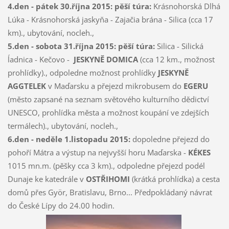
4.den - pátek 30.října 2015:
pěší túra:
Krásnohorská Dlhá
Lúka - Krásnohorská jaskyňa - Zajačia brána - Silica (cca 17
km)., ubytování, nocleh.,
5.den - sobota 31.října 2015: pěší túra:
Silica - Silická
ĺadnica - Kečovo -
JESKYNĚ DOMICA
(cca 12 km., možnost
prohlídky)., odpoledne možnost prohlídky
JESKYNĚ
AGGTELEK
v Maďarsku a přejezd mikrobusem do
EGERU
(město zapsané na seznam světového kulturního dědictví
UNESCO, prohlídka města a možnost koupání ve zdejších
termálech)., ubytování, nocleh.,
6.den - neděle 1.listopadu 2015:
dopoledne přejezd do
pohoří Mátra a výstup na nejvyšší horu Maďarska -
KÉKES
1015 mn.m. (pěšky cca 3 km)., odpoledne přejezd podél
Dunaje ke katedrále v
OSTŘIHOMI
(krátká prohlídka) a cesta
domů přes Györ, Bratislavu, Brno... Předpokládaný návrat
do České Lípy do 24.00 hodin.