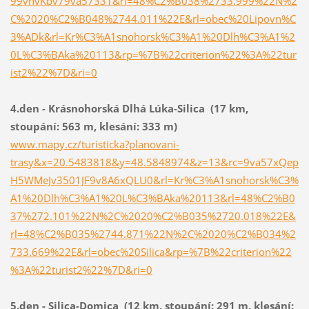
99vhvKbv79va57331&rl=48%C2%B038%2733.999%22N%2
C%2020%C2%B048%2744.011%22E&rl=obec%20Lipovn%C
3%ADk&rl=Kr%C3%A1snohorsk%C3%A1%20Dlh%C3%A1%2
0L%C3%BAka%20113&rp=%7B%22criterion%22%3A%22tur
ist2%22%7D&ri=0
4.den - Krásnohorská Dlhá Lúka-Silica (17 km,
stoupání: 563 m, klesání: 333 m)
www.mapy.cz/turisticka?planovani-
trasy&x=20.5483818&y=48.5848974&z=13&rc=9va57xQep
H5WMeJv3501JF9v8A6xQLU0&rl=Kr%C3%A1snohorsk%C3%
A1%20Dlh%C3%A1%20L%C3%BAka%20113&rl=48%C2%B0
37%272.101%22N%2C%2020%C2%B035%2720.018%22E&
rl=48%C2%B035%2744.871%22N%2C%2020%C2%B034%2
733.669%22E&rl=obec%20Silica&rp=%7B%22criterion%22
%3A%22turist2%22%7D&ri=0
5.den - Silica-Domica (12 km, stoupání: 291 m, klesání: