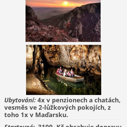
Ubytování:
4x v penzionech a chatách,
vesměs ve 2-lůžkových pokojích, z
toho 1x v Maďarsku.
Startovné:
3100.-Kč
obsahuje dopravu