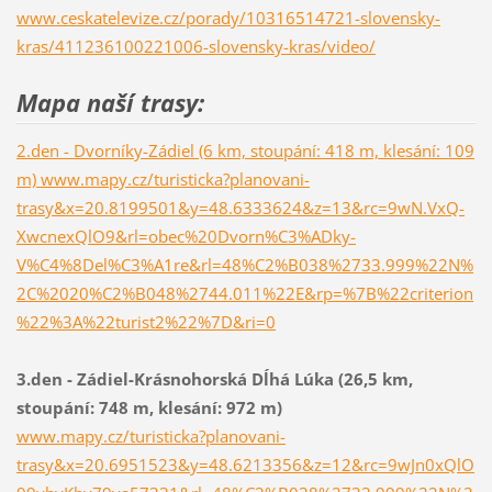
www.ceskatelevize.cz/porady/10316514721-slovensky-
kras/411236100221006-slovensky-kras/video/
Mapa naší trasy:
2.den - Dvorníky-Zádiel (6 km, stoupání: 418 m, klesání: 109
m) www.mapy.cz/turisticka?planovani-
trasy&x=20.8199501&y=48.6333624&z=13&rc=9wN.VxQ-
XwcnexQlO9&rl=obec%20Dvorn%C3%ADky-
V%C4%8Del%C3%A1re&rl=48%C2%B038%2733.999%22N%
2C%2020%C2%B048%2744.011%22E&rp=%7B%22criterion
%22%3A%22turist2%22%7D&ri=0
3.den - Zádiel-Krásnohorská Dĺhá Lúka (26,5 km,
stoupání: 748 m, klesání: 972 m)
www.mapy.cz/turisticka?planovani-
trasy&x=20.6951523&y=48.6213356&z=12&rc=9wJn0xQlO