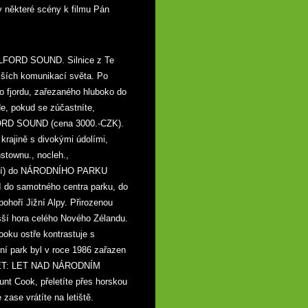
 některé scény k filmu Pán
MILFORD SOUND. Silnice z Te
jších komunikací světa. Po
o fjordu, zařezaného hluboko do
e, pokud se zúčastníte,
FORD SOUND (cena 3000.-CZK).
ajině s divokými údolími,
townu., nocleh.,
bdobí) do NÁRODNÍHO PARKU
o samotného centra parku, do
ohoří Jižní Alpy. Přirozenou
ší hora celého Nového Zélandu.
oku ostře kontrastuje s
ní park byl v roce 1986 zařazen
ÝLET: LET NAD NÁRODNÍM
nt Cook, přeletíte přes horskou
 zase vrátíte na letiště.