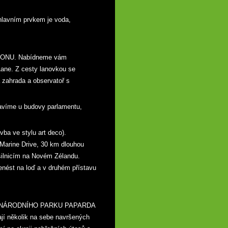
lavním prvkem je voda,
NGTONU. Nabídneme vám
ane. Z cesty lanovkou se
á zahrada a observatoř s
tavíme u budovy parlamentu,
vba ve stylu art deco).
 Marine Drive, 30 km dlouhou
 silnicím na Novém Zélandu.
nést na loď a v druhém přístavu
y) do NÁRODNÍHO PARKU PAPARDA
jí několik na sebe navršených