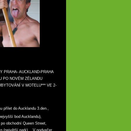
Y PRAHA- AUCKLAND-PRAHA
AVU PO NOVÉM ZÉLANDU
BYTOVÁNÍ V MOTELU*** VE 2-
u přílet do Aucklandu 3.den.,
nejvyšší bod Aucklandu),
 po obchodní Queen Street,
in (největší park)… V podvečer