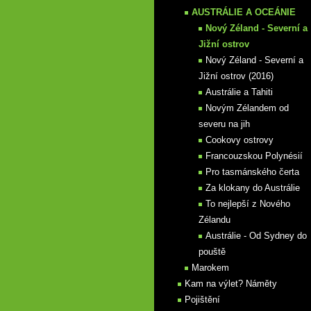
AUSTRÁLIE A OCEÁNIE
Nový Zéland - Severní a
Jižní ostrov
Nový Zéland - Severní a
Jižní ostrov (2016)
Austrálie a Tahiti
Novým Zélandem od
severu na jih
Cookovy ostrovy
Francouzskou Polynésií
Pro tasmánského čerta
Za klokany do Austrálie
To nejlepší z Nového
Zélandu
Austrálie - Od Sydney do
pouště
Marokem
Kam na výlet? Náměty
Pojištění