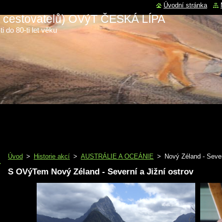
Úvodní stránka
 a cestovatelů) OVýT ČESKÁ LÍPA
i do 80-ti let věku
Úvod
>
Historie akcí
>
AUSTRÁLIE A OCEÁNIE
>
Nový Zéland - Sever
S OVýTem Nový Zéland - Severní a Jižní ostrov