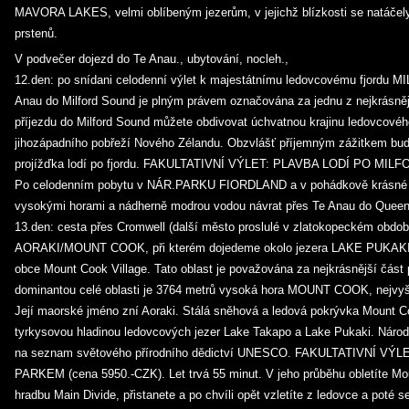
MAVORA LAKES, velmi oblíbeným jezerům, v jejichž blízkosti se natáčely
prstenů.
V podvečer dojezd do Te Anau., ubytování, nocleh.,
12.den: po snídani celodenní výlet k majestátnímu ledovcovému fjordu 
Anau do Milford Sound je plným právem označována za jednu z nejkrásně
příjezdu do Milford Sound můžete obdivovat úchvatnou krajinu ledovcovéh
jihozápadního pobřeží Nového Zélandu. Obzvlášť příjemným zážitkem bud
projížďka lodí po fjordu. FAKULTATIVNÍ VÝLET: PLAVBA LODÍ PO MIL
Po celodenním pobytu v NÁR.PARKU FIORDLAND a v pohádkově krásné kr
vysokými horami a nádherně modrou vodou návrat přes Te Anau do Queens
13.den: cesta přes Cromwell (další město proslulé v zlatokopeckém o
AORAKI/MOUNT COOK, při kterém dojedeme okolo jezera LAKE PUKAKI d
obce Mount Cook Village. Tato oblast je považována za nejkrásnější část p
dominantou celé oblasti je 3764 metrů vysoká hora MOUNT COOK, nejvyš
Její maorské jméno zní Aoraki. Stálá sněhová a ledová pokrývka Mount Co
tyrkysovou hladinou ledovcových jezer Lake Takapo a Lake Pukaki. Národ
na seznam světového přírodního dědictví UNESCO. FAKULTATIVNÍ V
PARKEM (cena 5950.-CZK). Let trvá 55 minut. V jeho průběhu obletíte Mou
hradbu Main Divide, přistanete a po chvíli opět vzletíte z ledovce a poté se