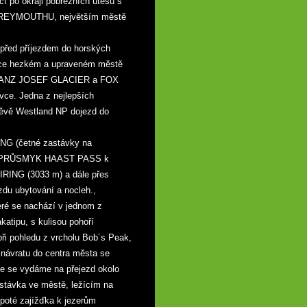
cí po okraji pobřežních útesů s
 GREYMOUTHU, největším městě
ed příjezdem do horských
ice hezkém a upraveném městě
 FRANZ JOSEF GLACIER a FOX
ce. Jedna z nejlepších
ěvě Westland NP dojezd do
NG (četné zastávky na
přes PRŮSMYK HAAST PASS k
ING (3033 m) a dále přes
zdu ubytování a nocleh.,
ré se nachází v jednom z
atipu, s kulisou pohoří
ři pohledu z vrcholu Bob´s Peak,
 návratu do centra města se
e se vydáme na přejezd okolo
távka ve městě, ležícím na
 poté zajížďka k jezerům