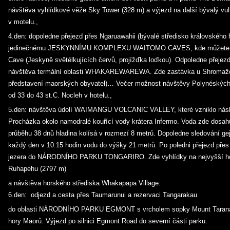
návštěva vyhlídkové věže Sky Tower (328 m) a výjezd na další bývalý vu
v motelu.,
4.den: dopoledne přejezd přes Ngaruawahii (bývalé středisko královského 
jedinečnému JESKYNNÍMU KOMPLEXU WAITOMO CAVES, kde můžete nav
Cave (Jeskyně světélkujících červů, projížďka loďkou). Odpoledne přej
návštěva termální oblasti WHAKAREWAREWA. Zde zastávka u Shromažďo
představení maorských obyvatel)… Večer možnost návštěvy Polynéských l
od 33 do 43 st.C. Nocleh v hotelu.,
5.den: návštěva údolí WAIMANGU VOLCANIC VALLEY, které vzniklo nás
Procházka okolo namodralé kouřící vody krátera Infermo. Voda zde dosahuj
průběhu 38 dnů hladina kolísá v rozmezí 8 metrů. Dopoledne sledování gej
každý den v 10.15 hodin vodu do výšky 21 metrů. Po poledni přejezd pře
jezera do NÁRODNÍHO PARKU TONGARIRO. Zde vyhlídky na nejvyšší hor
Ruhapehu (2797 m)
a návštěva horského střediska Whakapapa Village.
6.den: odjezd a cesta přes Taumarunui a rezervaci Tangarakau
do oblasti NÁRODNÍHO PARKU EGMONT s vrcholem sopky Mount Taranak
hory Maorů. Výjezd po silnici Egmont Road do severní části parku.