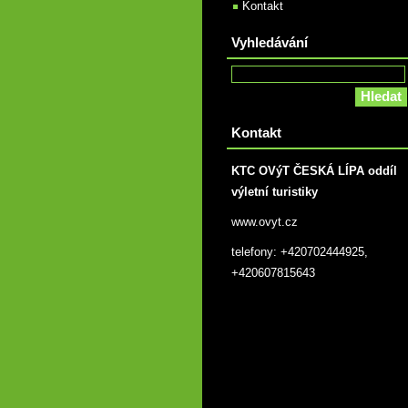
Kontakt
Vyhledávání
Kontakt
KTC OVýT ČESKÁ LÍPA oddíl
výletní turistiky
www.ovyt.cz
telefony: +420702444925,
+420607815643