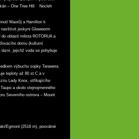
lkán – One Tree Hill. Nocleh
hnutí Maorů) a Hamilton k
štívit jeskyni Glowworm
ezd do oblasti města ROTORUA a
vacího domu (kulturní
ázní, jejichž voda se pohybuje
ledkem výbuchu sopky Tarawera.
e teploty až 80 st.C a v
zíru Lady Knox, stříkajícího
s Taupo a okolo stejnojmenného
u Severního ostrova – Mount
i/Egmont (2518 m), posvátné