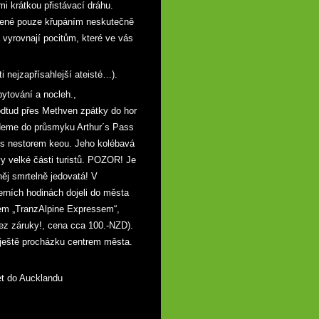
mi krátkou přistávací dráhu.
rušené pouze křupáním neskutečně
vyrovnají pocitům, které ve vás
i nejzapřísahlejší ateisté…).
ytování a nocleh.,
odtud přes Methven zpátky do hor
me do průsmyku Arthur´s Pass
e s nestorem keou. Jeho kolébavá
y velké části turistů. POZOR! Je
něj smrtelně jedovatá! V
erních hodinách dojeli do města
em „TranzAlpine Expressem“,
bez záruky!, cena cca 100.-NZD).
eště procházku centrem města.
let do Aucklandu