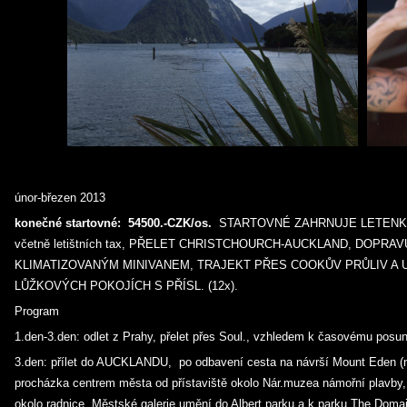
únor-březen 2013
konečné startovné:
54500.-CZK/os.
STARTOVNÉ ZAHRNUJE LETENK
včetně letištních tax, PŘELET CHRISTCHOURCH-AUCKLAND, DOPR
KLIMATIZOVANÝM MINIVANEM, TRAJEKT PŘES COOKŮV PRŮLIV A U
LŮŽKOVÝCH POKOJÍCH S PŘÍSL. (12x).
Program
1.den-3.den: odlet z Prahy, přelet přes Soul., vzhledem k časovému posun
3.den: přílet do AUCKLANDU, po odbavení cesta na návrší Mount Eden (
procházka centrem města od přístaviště okolo Nár.muzea námořní plavby,
okolo radnice, Městské galerie umění do Albert parku a k parku The Doma