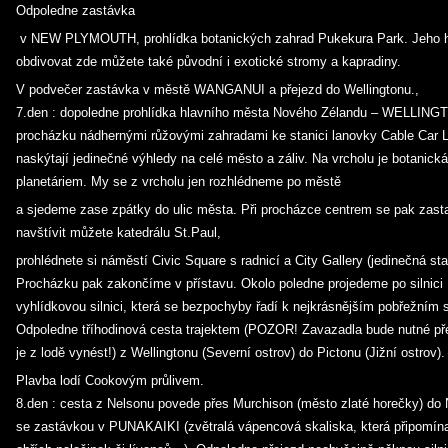
Odpoledne zastávka
v NEW PLYMOUTH, prohlídka botanických zahrad Pukekura Park. Jeho h
obdivovat zde můžete také původní i exotické stromy a kapradiny.
V podvečer zastávka v městě WANGANUI a přejezd do Wellingtonu.,
7.den : dopoledne prohlídka hlavního města Nového Zélandu – WELLI
procházku nádhernými růžovými zahradami ke stanici lanovky Cable Car L
naskýtají jedinečné výhledy na celé město a záliv. Na vrcholu je botanick
planetáriem. My se z vrcholu jen rozhlédneme po městě
a sjedeme zase zpátky do ulic města. Při procházce centrem se pak zas
navštívit můžete katedrálu St.Paul,
prohlédnete si náměstí Civic Square s radnicí a City Gallery (jedinečná sta
Procházku pak zakončíme v přístavu. Okolo poledne projedeme po silnici
vyhlídkovou silnici, která se bezpochyby řadí k nejkrásnějším pobřežním
Odpoledne tříhodinová cesta trajektem (POZOR! Zavazadla bude nutné pře
je z lodě vynést!) z Wellingtonu (Severní ostrov) do Pictonu (Jižní ostrov).
Plavba lodí Cookovým průlivem.
8.den : cesta z Nelsonu povede přes Murchison (město zlaté horečk
se zastávkou v PUNAKAIKI (zvětralá vápencová skaliska, která připomína