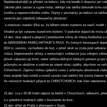
Nejdobrodružnější je přistání na ledovci, kde má letadlo k dispozici jen vel
Jakmile pilot zastaví a vypne motor, obklopí vás takřka dokonalé ticho 
čistého a neposkvrněného sněhu. Dojmy z procházky po ledovci se takřka 
zanechá (jen zdánlivě) nebezpečný přistávací
a startovací manévr (říká se, že během tohoto manévru se naučí modlit i t
Vhodné je být vybaven slunečními brýlemi. V podvečer dojezd do místa ub
14.den: ráno odjezd a přejezd Canterburské nížiny do města Ashburton a 
do NÁRODNÍHO PARKU ARTHUR´S PASS. Po četných fotostopech dojede
(924 m, vesnice, východisko do hor), v jehož okolí se zcela jistě setkám
chůze, kleptomanské sklony a neutuchající zvědavost jsou zdrojem zábav
přísně zakázano jej krmit, neboť většina běžných lidských potravin je pro 
průsmyku se obrátíme a vrátíme po stejné silnici zpátky, abychom ve več
Christchurch. Zájemci mohou zpáteční cestu z průsmyku absolvovat vlak
který projede řadu tunelů a mostů vysoko nad údolími řek (cesta vlakem 
Ve večerních hodinách příjezd do CHRISTCHURCH, kde Vám nabídneme j
15.den: cca v 05.00 hodin odjezd na letiště v Christchurch, odbavení, pře
a v poledních hodinách odlet z Aucklandu do Asie.,
16.den: přílet do Prahy s přestupem v Soulu.