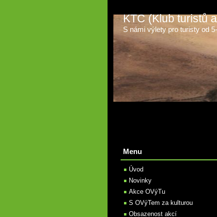
KTC (Klub turistů
S námi výlety pro turisty od 5-t
Menu
Úvod
Novinky
Akce OVýTu
S OVýTem za kulturou
Obsazenost akcí