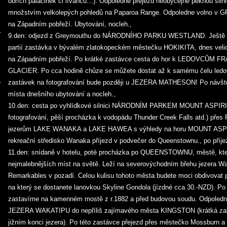
obřích palačinek či lívanců…). Odpoledne přejezd neobyčejně pěknou silni
množstvím velkolepých pohledů na Paparoa Range. Odpoledne volno v
na Západním pobřeží. Ubytování, nocleh.,
9.den: odjezd z Greymouthu do NÁRODNÍHO PARKU WESTLAND. Ještě př
partií zastávka v bývalém zlatokopeckém městečku HOKIKITA, dnes vel
na Západním pobřeží. Po krátké zastávce cesta do hor k LEDOVCŮM
GLACIER. Po cca hodině chůze se můžete dostat až k samému čelu ledov
zastávek na fotografování bude později u JEZERA MATHESON! Po návšt
místa dnešního ubytování a nocleh.,
10.den: cesta po vyhlídkové silnici NÁRODNÍM PARKEM MOUNT ASPIRI
fotografování, pěší procházka k vodopádu Thunder Creek Falls atd.) 
jezerům LAKE WANAKA a LAKE HAWEA s výhledy na horu MOUNT ASPIR
rekreační středisko Wanaka příjezd v podvečer do Queenstownu., po příje
11.den: snídaně v hotelu, poté procházka po QUEENSTOWNU, městě, kte
nejmalebnějších míst na světě. Leží na severovýchodním břehu jezera Wak
Remarkables v pozadí. Celou kulisu tohoto města budete moci obdivovat p
na který se dostanete lanovkou Skyline Gondola (jízdné cca 30.-NZD). Po
zastavíme na kamenném mostě z r.1882 a před budovou soudu. Odpoledn
JEZERA WAKATIPU do nepříliš zajímavého města KINGSTON (krátká zas
jižním konci jezera). Po této zastávce přejezd přes městečko Mossburn a