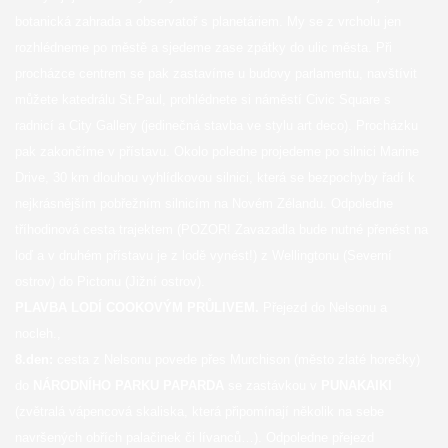
botanická zahrada a observatoř s planetáriem. My se z vrcholu jen
rozhlédneme po městě a sjedeme zase zpátky do ulic města. Při
procházce centrem se pak zastavíme u budovy parlamentu, navštívit
můžete katedrálu St.Paul, prohlédnete si náměstí Civic Square s
radnicí a City Gallery (jedinečná stavba ve stylu art deco). Procházku
pak zakončíme v přístavu. Okolo poledne projedeme po silnici Marine
Drive, 30 km dlouhou vyhlídkovou silnici, která se bezpochyby řadí k
nejkrásnějším pobřežním silnicím na Novém Zélandu. Odpoledne
tříhodinová cesta trajektem (POZOR! Zavazadla bude nutné přenést na
loď a v druhém přístavu je z lodě vynést!) z Wellingtonu (Severní
ostrov) do Pictonu (Jižní ostrov).
PLAVBA LODÍ COOKOVÝM PRŮLIVEM.
Přejezd do Nelsonu a
nocleh.,
8.den:
cesta z Nelsonu povede přes Murchison (město zlaté horečky)
do
NÁRODNÍHO PARKU PAPARDA
se zastávkou v
PUNAKAIKI
(zvětralá vápencová skaliska, která připomínají několik na sebe
navršených obřích palačinek či lívanců…). Odpoledne přejezd