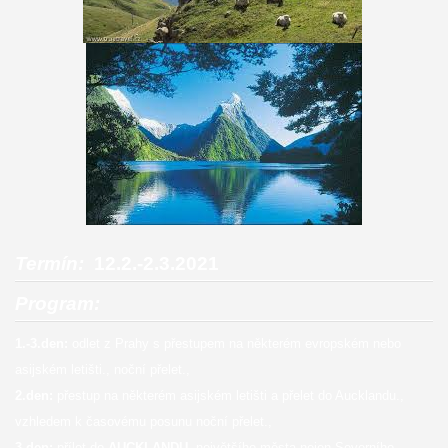
Termín:
12.2.-2.3.2021
Program:
1.-3.den:
odlet z Prahy s přestupem na některém evropském nebo
asijském letišti., noční přelet.,
2.den:
přestup na některém asijském letišti a přelet do Aucklandu.,
vzhledem k časovému posunu noční přelet.,
3.den:
přílet do
AUCKLANDU,
největšího města nejen Severního