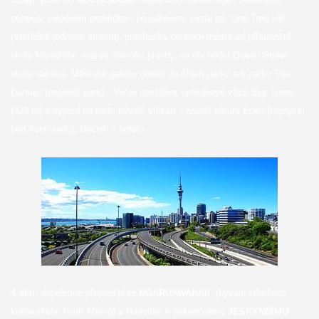
ostrova, celodenní prohlídka - po odbavení cesta na One Tree Hill
(Vrcholek jednoho stromu), procházka centrem města od přístaviště
okolo Národního muzea námořní plavby, po obchodní Queen Street,
okolo radnice, Městské galerie umění do Albert parku a k parku The
Domain (největší park)…Večer návštěva vyhlídkové věže Sky Tower
(328 m) a výjezd na další bývalý vulkán – návrší Mount Eden (nejvyšší
bod Aucklandu), Nocleh v hotelu.,
4.den:
dopoledne přejezd přes
NGARUAWAHAII
(bývalé středisko
královského hnutí Maorů) a Hamilton k jedinečnému
JESKYNNÍMU