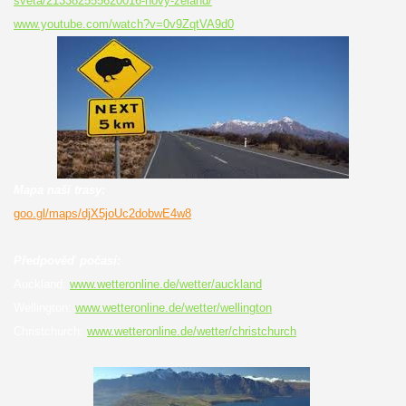
sveta/213382555620016-novy-zeland/
www.youtube.com/watch?v=0v9ZqtVA9d0
Mapa naší trasy:
goo.gl/maps/djX5joUc2dobwE4w8
Předpověď počasí:
Auckland:
www.wetteronline.de/wetter/auckland
Wellington:
www.wetteronline.de/wetter/wellington
Christchurch:
www.wetteronline.de/wetter/christchurch