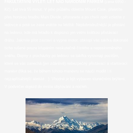
FAKULTATIVNÍ VÝLET: LET NAD NÁRODNÍM PARKEM
(cena 6950.-
Kč). Let trvá 55 minut. V jeho průběhu obletíte Mount Cook, přeletíte
přes horskou hradbu Main Divide, přistanete a po chvíli opět vzletíte z
ledovce a poté se zase vrátíte na letiště. Nejdobrodružnější je přistání
na ledovci, kde má letadlo k dispozici jen velmi krátkou přistávací
dráhu. Jakmile pilot zastaví a vypne motor, obklopí vás takřka dokonalé
ticho rušené pouze křupáním neskutečně čistého a neposkvrněného
sněhu. Dojmy z procházky po ledovci se takřka vyrovnají pocitům,
které ve vás zanechá (jen zdánlivě) nebezpečný přistávací a startovací
manévr (říká se, že během tohoto manévru se naučí modlit i ti
nejzapřísahlejší ateisté…). Vhodné je být vybaven slunečními brýlemi.
V podvečer dojezd do místa ubytování a nocleh.,