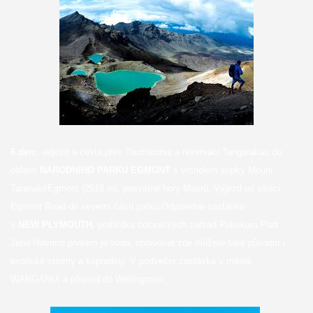
6.den:
odjezd a cesta přes Taumarunui a rezervaci Tangarakau do
oblasti
NÁRODNÍHO PARKU EGMONT
s vrcholem sopky Mount
Taranaki/Egmont (2518 m), posvátné hory Maorů. Výjezd po silnici
Egmont Road do severní části parku.Odpoledne zastávka
v
NEW PLYMOUTH,
prohlídka botanických zahrad Pukekura Park.
Jeho hlavním prvkem je voda, obdivovat zde můžete také původní i
exotické stromy a kapradiny. V podvečer zastávka v městě
WANGANUI a přejezd do Wellingtonu.,