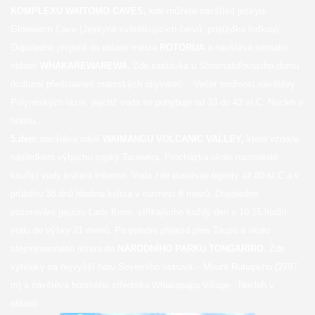
KOMPLEXU WAITOMO CAVES,
kde můžete navštívit jeskyni
Glowworm Cave (Jeskyně světélkujících červů, projížďka loďkou).
Odpoledne přejezd do oblasti města
ROTORUA
a návštěva termální
oblasti
WHAKAREWAREWA.
Zde zastávka u Shromažďovacího domu
(kulturní představení maorských obyvatel)… Večer možnost návštěvy
Polynéských lázní, jejichž voda se pohybuje od 33 do 43 st.C. Nocleh v
hotelu.,
5.den:
návštěva údolí
WAIMANGU VOLCANIC VALLEY,
které vzniklo
následkem výbuchu sopky Tarawera. Procházka okolo namodralé
kouřící vody krátera Infermo. Voda zde dosahuje teploty až 80 st.C a v
průběhu 38 dnů hladina kolísá v rozmezí 8 metrů. Dopoledne
pozorování gejzíru Lady Knox, stříkajícího každý den v 10.15 hodin
vodu do výšky 21 metrů. Po poledni přejezd přes Taupo a okolo
stejnojmenného jezera do
NÁRODNÍHO PARKU TONGARIRO.
Zde
vyhlídky na nejvyšší horu Severního ostrova – Mount Ruhapehu (2797
m) a návštěva horského střediska Whakapapa Village. Nocleh v
oblasti.,