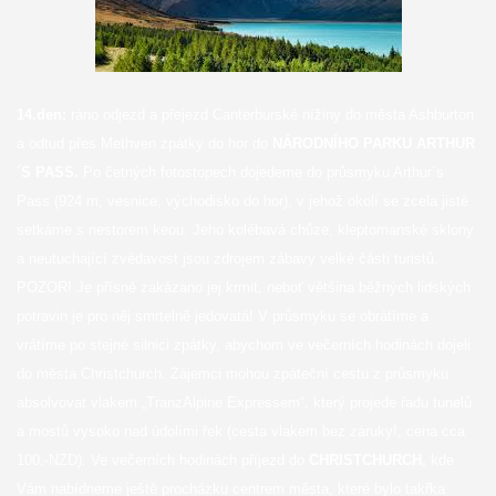
14.den:
ráno odjezd a přejezd Canterburské nížiny do města Ashburton
a odtud přes Methven zpátky do hor do
NÁRODNÍHO PARKU ARTHUR
´S PASS.
Po četných fotostopech dojedeme do průsmyku Arthur´s
Pass (924 m, vesnice, východisko do hor), v jehož okolí se zcela jistě
setkáme s nestorem keou. Jeho kolébavá chůze, kleptomanské sklony
a neutuchající zvědavost jsou zdrojem zábavy velké části turistů.
POZOR! Je přísně zakázano jej krmit, neboť většina běžných lidských
potravin je pro něj smrtelně jedovatá! V průsmyku se obrátíme a
vrátíme po stejné silnici zpátky, abychom ve večerních hodinách dojeli
do města Christchurch. Zájemci mohou zpáteční cestu z průsmyku
absolvovat vlakem „TranzAlpine Expressem“, který projede řadu tunelů
a mostů vysoko nad údolími řek (cesta vlakem bez záruky!, cena cca
100.-NZD). Ve večerních hodinách příjezd do
CHRISTCHURCH,
kde
Vám nabídneme ještě procházku centrem města, které bylo takřka