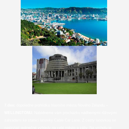
7.den:
dopoledne prohlídka hlavního města Nového Zélandu –
WELLINGTONU.
Nabídneme vám procházku nádhernými růžovými
zahradami ke stanici lanovky Cable Car Lane. Z cesty lanovkou se
naskýtají jedinečné výhledy na celé město a záliv. Na vrcholu je