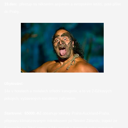
19.den:
přestup na některém asijském a evropském letišti, poté přílet
do Prahy...
Ubytování:
14x v hotelech a motelech střední kategorie, a to ve 2-lůžkových
pokojích, vybavených sociálním zařízením.
Startovné:
65000.-Kč
obsahuje letenky Praha-Auckland-Praha,
přepravu klimatizovaným mikrobusem po Novém Zélandu, trajekt ze