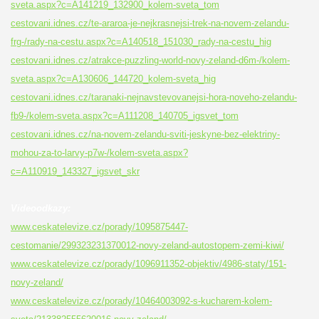
sveta.aspx?c=A141219_132900_kolem-sveta_tom
cestovani.idnes.cz/te-araroa-je-nejkrasnejsi-trek-na-novem-zelandu-
frg-/rady-na-cestu.aspx?c=A140518_151030_rady-na-cestu_hig
cestovani.idnes.cz/atrakce-puzzling-world-novy-zeland-d6m-/kolem-
sveta.aspx?c=A130606_144720_kolem-sveta_hig
cestovani.idnes.cz/taranaki-nejnavstevovanejsi-hora-noveho-zelandu-
fb9-/kolem-sveta.aspx?c=A111208_140705_igsvet_tom
cestovani.idnes.cz/na-novem-zelandu-sviti-jeskyne-bez-elektriny-
mohou-za-to-larvy-p7w-/kolem-sveta.aspx?
c=A110919_143327_igsvet_skr
Videoodkazy:
www.ceskatelevize.cz/porady/1095875447-
cestomanie/299323231370012-novy-zeland-autostopem-zemi-kiwi/
www.ceskatelevize.cz/porady/1096911352-objektiv/4986-staty/151-
novy-zeland/
www.ceskatelevize.cz/porady/10464003092-s-kucharem-kolem-