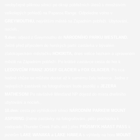
neobyčejně pěknou silnicí po okraji pobřežních útesů s množstvím
velkolepých pohledů na Paparoa Range. Odpoledne volno v
GREYMOUTHU,
největším městě na Západním pobřeží. Ubytování,
nocleh.,
9.den:
odjezd z Greymouthu do
NÁRODNÍHO PARKU WESTLAND.
Ještě před příjezdem do horských partií zastávka v bývalém
zlatokopeckém městečku
HOKIKITA,
dnes velice hezkém a upraveném
městě na Západním pobřeží. Po krátké zastávce cesta do hor k
LEDOVCŮM FRANZ JOSEF GLACIER a FOX GLACIER.
Po cca
hodině chůze se můžete dostat až k samému čelu ledovce. Jedna z
nejlepších zastávek na fotografování bude později u
JEZERA
MATHESON!
Po návštěvě Westland NP dojezd do místa dnešního
ubytování a nocleh.,
10.den:
cesta po vyhlídkové silnici
NÁRODNÍM PARKEM MOUNT
ASPIRING
(četné zastávky na fotografování, pěší procházka k
vodopádu Thunder Creek Falls atd.) přes
PRŮSMYK HAAST PASS
k
jezerům
LAKE WANAKA a LAKE HAWEA
s výhledy na horu
MOUNT