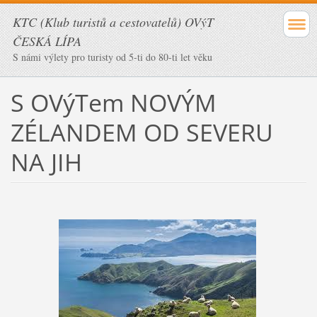
KTC (Klub turistů a cestovatelů) OVýT
ČESKÁ LÍPA
S námi výlety pro turisty od 5-ti do 80-ti let věku
S OVýTem NOVÝM
ZÉLANDEM OD SEVERU
NA JIH