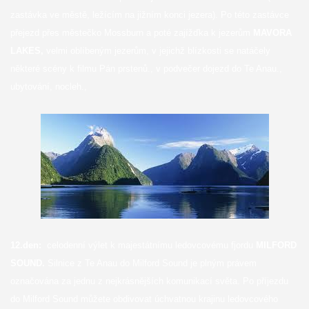
zastávka ve městě, ležícím na jižním konci jezera). Po této zastávce
přejezd přes městečko Mossburn a poté zajížďka k jezerům
MAVORA
LAKES,
velmi oblíbeným jezerům, v jejichž blízkosti se natáčely
některé scény k filmu Pán prstenů., v podvečer dojezd do Te Anau.,
ubytování, nocleh.,
12.den:
celodenní výlet k majestátnímu ledovcovému fjordu
MILFORD
SOUND.
Silnice z Te Anau do Milford Sound je plným právem
označována za jednu z nejkrásnějších komunikací světa. Po příjezdu
do Milford Sound můžete obdivovat úchvatnou krajinu ledovcového