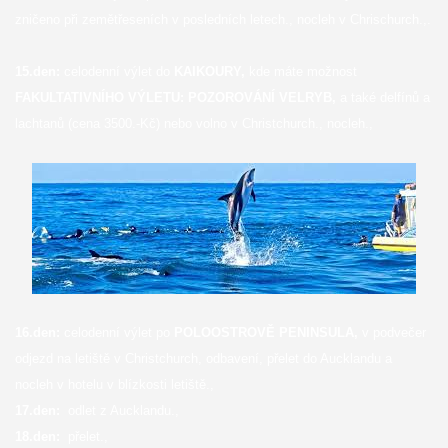
zničeno při zemětřeseních v posledních letech., nocleh v Chrischurch.,.
15.den:
celodenní výlet do
KAIKOURY,
kde máte možnost
FAKULTATIVNÍHO VÝLETU: POZOROVÁNÍ VELRYB,
a také delfínů a
lachtanů (cena 3500.-Kč) nebo volno v Christchurch., nocleh.,
16.den:
celodenní výlet po
POLOOSTROVĚ PENINSULA,
v podvečer
odjezd na letiště v Christchurch, odbavení, přelet do Aucklandu a
nocleh v hotelu v blízkosti letiště.,
17.den:
odlet z Aucklandu.,
18.den:
přelet.,