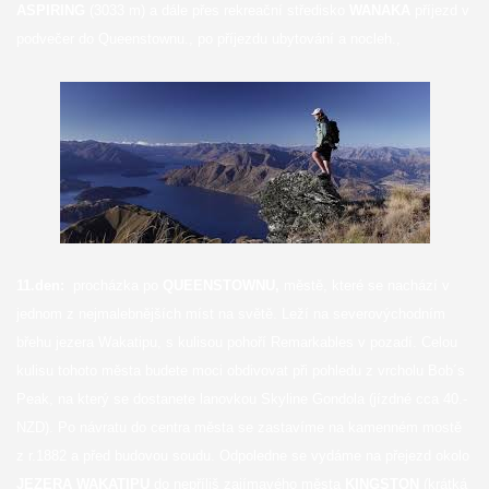
ASPIRING
(3033 m) a dále přes rekreační středisko
WANAKA
příjezd v
podvečer do Queenstownu., po příjezdu ubytování a nocleh.,
11.den:
procházka po
QUEENSTOWNU,
městě, které se nachází v
jednom z nejmalebnějších míst na světě. Leží na severovýchodním
břehu jezera Wakatipu, s kulisou pohoří Remarkables v pozadí. Celou
kulisu tohoto města budete moci obdivovat při pohledu z vrcholu Bob´s
Peak, na který se dostanete lanovkou Skyline Gondola (jízdné cca 40.-
NZD). Po návratu do centra města se zastavíme na kamenném mostě
z r.1882 a před budovou soudu. Odpoledne se vydáme na přejezd okolo
JEZERA WAKATIPU
do nepříliš zajímavého města
KINGSTON
(krátká