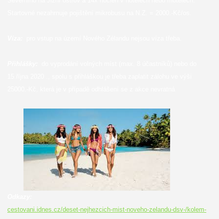
Severního na Jižní ostrov a 14x nocleh v hotelech nebo motelech.
Startovné nezahrnuje pojištění mikrobusu na N.Z. = 2000.-Kč/os.
Víza:
pro vstup na území Nového Zélandu nejsou víza třeba.
Přihlášky:
do vyprodání volných míst (max. 8 účastníků) nebo do
15.října 2020 ., spolu s přihláškou je třeba zaplatit zálohu ve výši
25000.-Kč, která je v případě odhlášení se z akce nevratná
Odkazy:
cestovani.idnes.cz/deset-nejhezcich-mist-noveho-zelandu-dsv-/kolem-