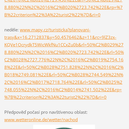
8.880%22N%2C%2016%C2%B020%2723.742%22E&rp=%7
B%22criterion%22%3A%22turist2%22%7D&ri=0
neděle:
www.mapy.cz/turisticka?planovani-
trasy&x=16.2712837&y=50.4576462&z=11&rc=9lZ3zx-
KQVe1OcrydkT5WicWkfNu1CCxZu0b&rl=50%C2%B029%27
8.880%22N%2C%2016%C2%B020%2723.742%22E&rl=50%
C2%B028%2727.776%22N%2C%2016%C2%B019%2754.16
8%22E&rl=50%C2%B028%2751.828%22N%2C%2016%C2%
B018%2749.081%22E&rl=50%C2%B028%2744.549%22N%
2C%2016%C2%B017%2718.764%22E&rl=50%C2%B025%2
748.055%22N%2C%2016%C2%B014%2741.502%22E&rp=
%7B%22criterion%22%3A%22turist2%22%7D&ri=0
​Předpověď počasí pro navštívenou oblast:
www.wetteronline.de/wetter/nachod