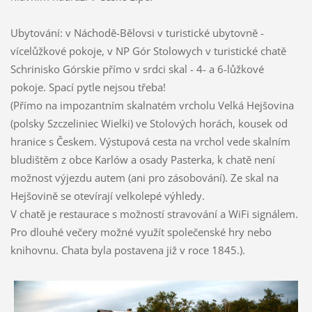
Ubytování: v Náchodě-Bělovsi v turistické ubytovně -
vícelůžkové pokoje, v NP Gór Stolowych v turistické chatě
Schrinisko Górskie přímo v srdci skal - 4- a 6-lůžkové
pokoje. Spací pytle nejsou třeba!
(Přímo na impozantním skalnatém vrcholu Velká Hejšovina
(polsky Szczeliniec Wielki) ve Stolových horách, kousek od
hranice s Českem. Výstupová cesta na vrchol vede skalním
bludištěm z obce Karlów a osady Pasterka, k chatě není
možnost výjezdu autem (ani pro zásobování). Ze skal na
Hejšovině se otevírají velkolepé výhledy.
V chatě je restaurace s možností stravování a WiFi signálem.
Pro dlouhé večery možné využít společenské hry nebo
knihovnu. Chata byla postavena již v roce 1845.).