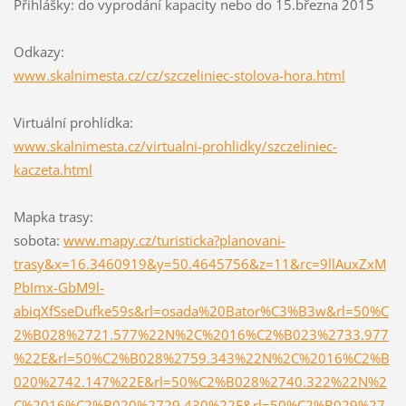
Přihlášky: do vyprodání kapacity nebo do 15.března 2015
Odkazy:
www.skalnimesta.cz/cz/szczeliniec-stolova-hora.html
Virtuální prohlídka:
www.skalnimesta.cz/virtualni-prohlidky/szczeliniec-
kaczeta.html
Mapka trasy:
sobota:
www.mapy.cz/turisticka?planovani-
trasy&x=16.3460919&y=50.4645756&z=11&rc=9llAuxZxM
PbImx-GbM9l-
abiqXfSseDufke59s&rl=osada%20Bator%C3%B3w&rl=50%C
2%B028%2721.577%22N%2C%2016%C2%B023%2733.977
%22E&rl=50%C2%B028%2759.343%22N%2C%2016%C2%B
020%2742.147%22E&rl=50%C2%B028%2740.322%22N%2
C%2016%C2%B020%2729.430%22E&rl=50%C2%B029%27