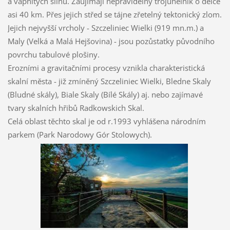
a vápnitých slínů. Zaujímají nepravidelný trojúhelník o délce
asi 40 km. Přes jejich střed se tájne zřetelný tektonický zlom.
Jejich nejvyšší vrcholy - Szczeliniec Wielki (919 mn.m.) a
Maly (Velká a Malá Hejšovina) - jsou pozůstatky původního
povrchu tabulové plošiny.
Erozními a gravitačními procesy vznikla charakteristická
skalní města - již zmíněný Szczeliniec Wielki, Bledne Skaly
(Bludné skály), Biale Skaly (Bílé Skály) aj. nebo zajímavé
tvary skalních hřibů Radkowskich Skal.
Celá oblast těchto skal je od r.1993 vyhlášena národním
parkem (Park Narodowy Gór Stolowych).