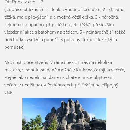
Obtížnost akce: 2
(stupnice obtížnosti: 1 - lehká, vhodná i pro děti., 2 - středně
těžká, malé převýšení, ale možná větší délka, 3 - náročná,
zejména stoupáním, příp. délkou., 4 - těžká, především
vícedenní akce s batohem na zádech, 5 - nejnáročnější, těžké
přechody vysokých pohoří i s postupy pomocí lezeckých
pomůcek)
Možnosti občerstvení: v rámci pěších tras na několika
místech, v sobotu snídaně možná v Kudowa Zdroji, a večeře,
stejně jako nedělní snídaně na chatě v místě ubytování,
večeře v neděli pak v Poděbradech při čekání na přípojný
vlak.