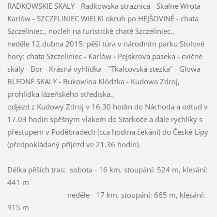
RADKOWSKIE SKALY - Radkowska straznica - Skalne Wrota -
Karlów - SZCZELINIEC WIELKI okruh po HEJŠOVINĚ - chata
Szczeliniec., nocleh na turistické chatě Szczeliniec.,
neděle 12.dubna 2015: pěší túra v národním parku Stolové
hory: chata Szczeliniec - Karlów - Pejskrova paseka - cvičné
skály - Bor - Krásná vyhlídka - "Tkalcovská stezka" - Glowa -
BLEDNÉ SKALY - Bukowina Klódzka - Kudowa Zdroj,
prohlídka lázeňského střediska.,
odjezd z Kudowy Zdroj v 16.30 hodin do Náchoda a odtud v
17.03 hodin spěšným vlakem do Starkoče a dále rychlíky s
přestupem v Poděbradech (cca hodina čekání) do České Lípy
(předpokládaný příjezd ve 21.36 hodin).
Délka pěších tras: sobota - 16 km, stoupání: 524 m, klesání:
441 m
neděle - 17 km, stoupání: 665 m, klesání:
915 m