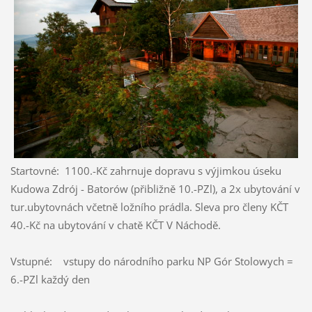
Startovné: 1100.-Kč zahrnuje dopravu s výjimkou úseku
Kudowa Zdrój - Batorów (přibližně 10.-PZl), a 2x ubytování v
tur.ubytovnách včetně ložního prádla. Sleva pro členy KČT
40.-Kč na ubytování v chatě KČT V Náchodě.
Vstupné: vstupy do národního parku NP Gór Stolowych =
6.-PZl každý den