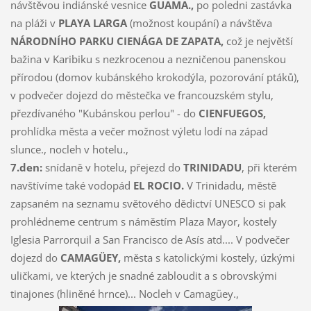
návštěvou indiánské vesnice
GUAMA.,
po poledni zastávka
na pláži v
PLAYA LARGA
(možnost koupání) a návštěva
NÁRODNÍHO PARKU CIENÁGA DE ZAPATA,
což je největší
bažina v Karibiku s nezkrocenou a nezničenou panenskou
přírodou (domov kubánského krokodýla, pozorování ptáků),
v podvečer dojezd do městečka ve francouzském stylu,
přezdívaného "Kubánskou perlou" - do
CIENFUEGOS,
prohlídka města a večer možnost výletu lodí na západ
slunce., nocleh v hotelu.,
7.den:
snídaně v hotelu, přejezd do
TRINIDADU
, při kterém
navštívíme také vodopád
EL ROCIO.
V Trinidadu, městě
zapsaném na seznamu světového dědictví UNESCO si pak
prohlédneme centrum s náměstím Plaza Mayor, kostely
Iglesia Parrorquil a San Francisco de Asís atd.... V podvečer
dojezd do
CAMAGÜEY,
města s katolickými kostely, úzkými
uličkami, ve kterých je snadné zabloudit a s obrovskými
tinajones (hliněné hrnce)... Nocleh v Camagüey.,