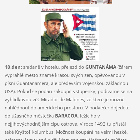
10.den:
snídaně v hotelu, přejezd do
GUNTANÁMA
(žárem
vyprahlé město známé krásou svých žen, opěvovanou v
písni Guantanamera, ale především vojenskou základnou
USA). Pokud se podaří zakoupit vstupenky, podíváme se na
vyhlídkovou věž Mirador de Malones, ze které je možné
nahlédnout do amerického prostoru. V podvečer dojedete
do úžasného městečka
BARACOA,
ležícího v
nejjihovýchodnějším cípu ostrova. V roce 1492 tu přistál
také Kryštof Kolumbus. Možnost koupání na velmi hezké,