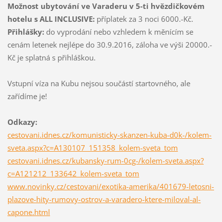
Možnost ubytování ve Varaderu v 5-ti hvězdičkovém
hotelu s ALL INCLUSIVE:
příplatek za 3 noci 6000.-Kč.
Přihlášky:
do vyprodání nebo vzhledem k měnícím se
cenám letenek nejlépe do 30.9.2016, záloha ve výši 20000.-
Kč je splatná s přihláškou.
Vstupní víza na Kubu nejsou součástí startovného, ale
zařídíme je!
Odkazy:
cestovani.idnes.cz/komunisticky-skanzen-kuba-d0k-/kolem-
sveta.aspx?c=A130107_151358_kolem-sveta_tom
cestovani.idnes.cz/kubansky-rum-0cg-/kolem-sveta.aspx?
c=A121212_133642_kolem-sveta_tom
www.novinky.cz/cestovani/exotika-amerika/401679-letosni-
plazove-hity-rumovy-ostrov-a-varadero-ktere-miloval-al-
capone.html