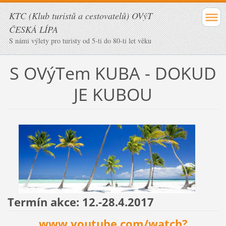
KTC (Klub turistů a cestovatelů) OVýT
ČESKÁ LÍPA
S námi výlety pro turisty od 5-ti do 80-ti let věku
S OVýTem KUBA - DOKUD
JE KUBOU
Termín akce: 12.-28.4.2017
www.youtube.com/watch?