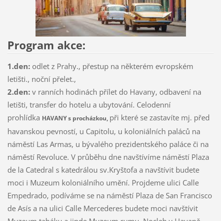
Program akce:
1.den:
odlet z Prahy., přestup na některém evropském
letišti., noční přelet.,
2.den:
v ranních hodinách přílet do Havany, odbavení na
letišti, transfer do hotelu a ubytování. Celodenní
prohlídka
při které se zastavíte mj. před
HAVANY
s procházkou,
havanskou pevností, u Capitolu, u koloniálních paláců na
náměstí Las Armas, u bývalého prezidentského paláce či na
náměstí Revoluce. V průběhu dne navštívíme náměstí Plaza
de la Catedral s katedrálou sv.Kryštofa a navštívit budete
moci i Muzeum koloniálního umění. Projdeme ulici Calle
Empedrado, podíváme se na náměstí Plaza de San Francisco
de Asís a na ulici Calle Mercederes budete moci navštívit