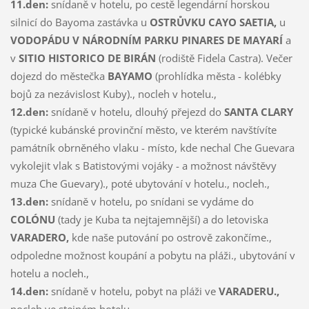
11.den:
snídaně v hotelu, po cestě legendární horskou
silnicí do Bayoma zastávka u
OSTRŮVKU CAYO SAETIA,
u
VODOPÁDU V NÁRODNÍM PARKU PINARES DE MAYARÍ
a
v
SITIO HISTORICO DE BIRÁN
(rodiště Fidela Castra). Večer
dojezd do městečka
BAYAMO
(prohlídka města - kolébky
bojů za nezávislost Kuby)., nocleh v hotelu.,
12.den:
snídaně v hotelu, dlouhý přejezd do
SANTA CLARY
(typické kubánské provinční město, ve kterém navštívíte
památník obrněného vlaku - místo, kde nechal Che Guevara
vykolejit vlak s Batistovými vojáky - a možnost návštěvy
muza Che Guevary)., poté ubytování v hotelu., nocleh.,
13.den:
snídaně v hotelu, po snídani se vydáme do
COLÓNU
(tady je Kuba ta nejtajemnější) a do letoviska
VARADERO,
kde naše putování po ostrově zakončíme.,
odpoledne možnost koupání a pobytu na pláži., ubytování v
hotelu a nocleh.,
14.den:
snídaně v hotelu, pobyt na pláži ve
VARADERU.,