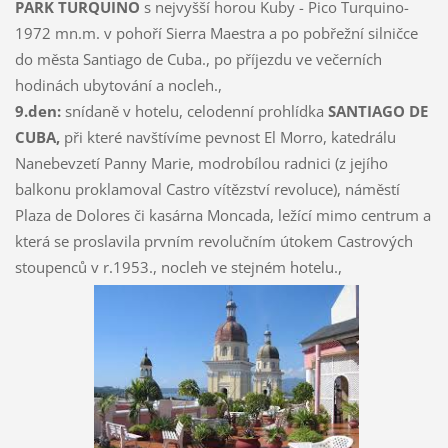
PARK TURQUINO
s nejvyšší horou Kuby - Pico Turquino-
1972 mn.m. v pohoří Sierra Maestra a po pobřežní silničce
do města Santiago de Cuba., po příjezdu ve večerních
hodinách ubytování a nocleh.,
9.den:
snídaně v hotelu, celodenní prohlídka
SANTIAGO DE
CUBA,
při které navštívíme pevnost El Morro, katedrálu
Nanebevzetí Panny Marie, modrobílou radnici (z jejího
balkonu proklamoval Castro vítězství revoluce), náměstí
Plaza de Dolores či kasárna Moncada, ležící mimo centrum a
která se proslavila prvním revolučním útokem Castrových
stoupenců v r.1953., nocleh ve stejném hotelu.,