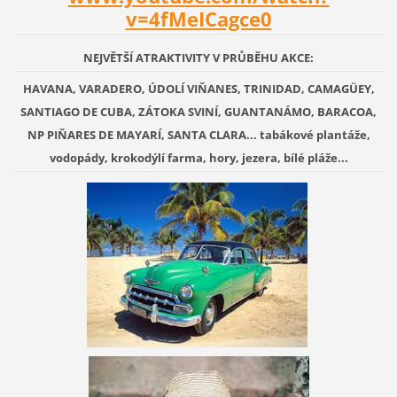
v=4fMeICagce0
NEJVĚTŠÍ ATRAKTIVITY V PRŮBĚHU AKCE:
HAVANA, VARADERO, ÚDOLÍ VIŇANES, TRINIDAD, CAMAGÜEY,
SANTIAGO DE CUBA, ZÁTOKA SVINÍ, GUANTANÁMO, BARACOA,
NP PIŇARES DE MAYARÍ, SANTA CLARA... tabákové plantáže,
vodopády, krokodýlí farma, hory, jezera, bílé pláže...