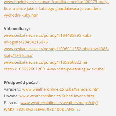
www.novinky.cz/cestovani/exotika-amerika/400975-maly-
fidel-a-plaze-jako-z-katalogu-guardalavaca-je-varadero-
vychodni-kuby.html
Videoodkazy:
www.ceskatelevize.cz/porady/1184485295-kuba-
inkognito/20454215675
www.ceskatelevize.cz/porady/1096911352-objektiv/4986-
staty/135-kuba/
www.ceskatelevize.cz/porady/1185966822-na-
ceste/210562260120014-na-ceste-po-santiagu-de-cuba/
Předpověď počasí:
Varadero:
www.weatheronline.cz/Kuba/Varadero.htm
Havana:
www.weatheronline.cz/Kuba/Havana.htm
Baracoa:
www.weatheronline.cz/weather/maps/city?
WMO=78268%26LEVEL%3D100&LANG=cz