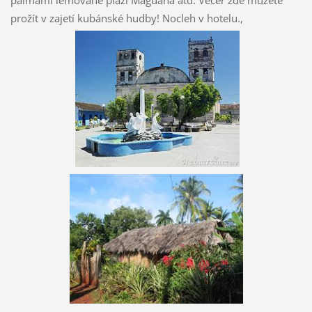
palmami lemované pláži Maguana atd. Večer zde můžete
prožít v zajetí kubánské hudby! Nocleh v hotelu.,