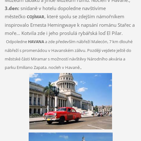
Muzeum tabáku a jinde Muzeum rumu. Nocleh v Havaně.,
3.den:
snídaně v hotelu dopoledne navštívíme
městečko
které spolu se zdejším námořníkem
COJÍMAR,
inspirovalo Ernesta Hemingwaye k napsání románu Stařec a
moře... Kotvila zde i jeho proslulá rybářská loď El Pilar.
Odpoledne
a zde především nábřeží Malecón, 7 km dlouhé
HAVANA
nábřeží s promenádou v Havanském zálivu. Později vejdete ještě do
městské části Miramar s možností návštěvy Národního akvária a
parku Emiliano Zapata. nocleh v Havaně.,