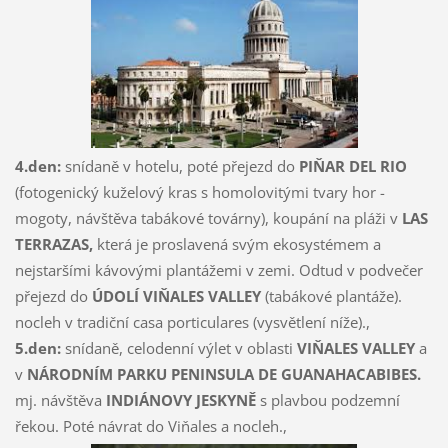
4.den:
snídaně v hotelu, poté přejezd do
PIŇAR DEL RIO
(fotogenický kuželový kras s homolovitými tvary hor -
mogoty, návštěva tabákové továrny), koupání na pláži v
LAS
TERRAZAS,
která je proslavená svým ekosystémem a
nejstaršími kávovými plantážemi v zemi. Odtud v podvečer
přejezd do
ÚDOLÍ VIŇALES VALLEY
(tabákové plantáže).
nocleh v tradiční casa porticulares (vysvětlení níže).,
5.den:
snídaně, celodenní výlet v oblasti
VIŇALES VALLEY
a
v
NÁRODNÍM PARKU PENINSULA DE GUANAHACABIBES.
mj. návštěva
INDIÁNOVY JESKYNĚ
s plavbou podzemní
řekou. Poté návrat do Viňales a nocleh.,