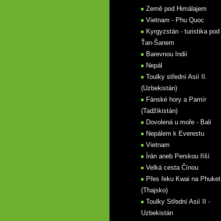
Země pod Himálajem
Vietnam - Phu Quoc
Kyrgyzstán - turistika pod
Ťan-Šanem
Barevnou Indií
Nepál
Toulky střední Asií II.
(Uzbekistán)
Fánské hory a Pamír
(Tadžikistán)
Dovolená u moře - Bali
Nepálem k Everestu
Vietnam
Írán aneb Perskou říší
Velká cesta Čínou
Přes řeku Kwai na Phuket
(Thajsko)
Toulky Střední Asií II -
Uzbekistán