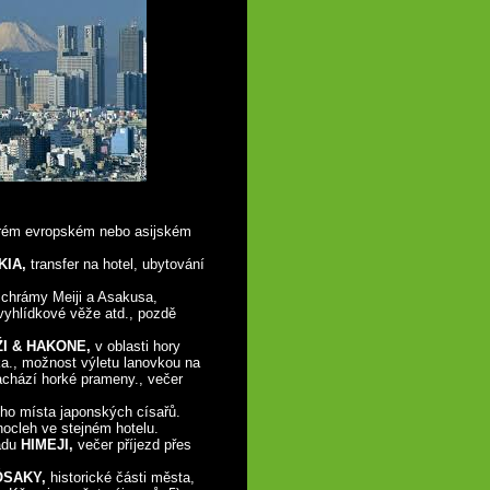
terém evropském nebo asijském
KIA,
transfer na hotel, ubytování
chrámy Meiji a Asakusa,
vyhlídkové věže atd., pozdě
I & HAKONE,
v oblasti hory
a., možnost výletu lanovkou na
achází horké prameny., večer
ho místa japonských císařů.
nocleh ve stejném hotelu.
radu
HIMEJI,
večer příjezd přes
ÓSAKY,
historické části města,