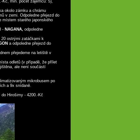
.-Kč, min. počet zájemců: 5),
ka okolo zámku a chrámu
ámů v zemi. Odpoledne přejezd do
je místem starého japonského
8 -
NAGANA,
odpoledne
s 20 ostrými zatáčkami k
GON
a odpoledne přejezd do
dnem přejedeme na letiště v
sta odletů (v případě, že přílet
jištěna, ale není součástí
klimatizovaným mikrobusem po
ích a 9x snídaně.
 do Hirošimy - 4200.-Kč