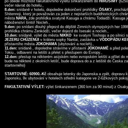
po obědě možnost fakultativního výletu šinkanzenem do
HIROŠIMY
(6250
večer návrat do hotelu.,
8.den:
snídaně v hotelu, dopoledne dokončení prohlídky
ÓSAKY,
procház
Shitennoji, který je považován za jeden z nejstarších buddhistických chr
města
NARA,
zde prohlídka svatyně Kasuga a chrámu Todaidži. Kasuga 
náboženství šintó! Nocleh.,
9.den:
po snídani dlouhý přejezd do dějiště Zimních olympijských her 199
prohlídka chrámu Zenkódži, večer dojezd do Isesaki a nocleh.,
10.den:
snídaně, výlet do města
NIKKO
ke svatyni Toshogu a po silnici 
JEZERU CHÜZENUI
v kráteru sopky Nantai, zastávka u
VODOPÁDU KE
přístavního města
JOKOHAMA
(ubytování a nocleh).,
11.den:
snídaně., dopoledne strávíme v přístavní
JOKOHAMĚ
a před pole
Tokiu., odbavení na letišti a přelet s přestupem do Evropy.,
12.den:
přestup na některém asijském nebo evropském letišti a přílet do mí
bude na některé z okolních letišť, bude doprava do a z letiště do Česka za
startovného)
STARTOVNÉ: 60900.-Kč
obsahuje letenky do Japonska a zpět, dopravu 
Japonsku, 9x ubytování v hotelech střední kategorie ve 2-lůžkových pokoj
FAKULTATIVNÍ VÝLET:
výlet šinkanzenem (360 km za 90 minut) z Osaky