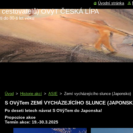
Úvodní stránka
 a cestovatelů) OVýT ČESKÁ LÍPA
i do 80-ti let věku
Úvod
>
Historie akcí
>
ASIE
>
Zemí vycházejícího slunce (Japonsko)
S OVýTem ZEMÍ VYCHÁZEJÍCÍHO SLUNCE (JAPONSK
Po deseti letech návrat S OVýTem do Japonska!
Propozice akce
Termín akce: 19.-30.3.2025