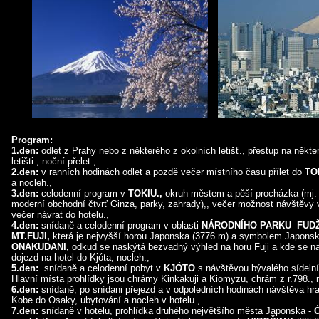
Program:
1.den:
odlet z Prahy nebo z některého z okolních letišť., přestup na něk
letišti., noční přelet.,
2.den:
v ranních hodinách odlet a pozdě večer místního času přílet do
TO
a nocleh.,
3.den:
celodenní program v
TOKIU.,
okruh městem a pěší procházka (mj. 
moderní obchodní čtvrť Ginza, parky, zahrady),, večer možnost návštěvy 
večer návrat do hotelu.,
4.den:
snídaně a celodenní program v oblasti
NÁRODNÍHO PARKU FUDŽ
MT.FUJI,
která je nejvyšší horou Japonska (3776 m) a symbolem Japonsk
ONAKUDANI,
odkud se naskýtá bezvadný výhled na horu Fuji a kde se n
dojezd na hotel do Kjóta, nocleh.,
5.den:
snídaně a celodenní pobyt v
KJÓTO
s návštěvou bývalého sídelní
Hlavní místa prohlídky jsou chrámy Kinkakuji a Kiomyzu, chrám z r.798., 
6.den:
snídaně, po snídani přejezd a v odpoledních hodinách návštěva h
Kobe do Osaky, ubytování a nocleh v hotelu.,
7.den:
snídaně v hotelu, prohlídka druhého největšího města Japonska -