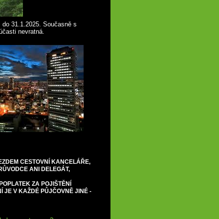
i do 31.1.2025. Současně s
eúčasti nevratná.
EZDEM CESTOVNÍ KANCELÁŘE,
RŮVODCE ANI DELEGÁT,
POPLATEK ZA POJIŠTĚNÍ
ĚNÍ JE V KAŽDÉ PŮJČOVNĚ JINÉ -