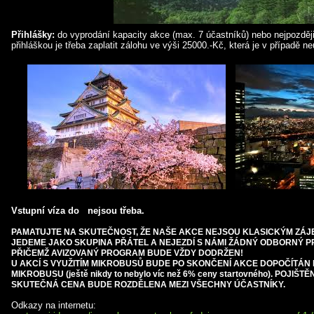
Přihlášky:
do vyprodání kapacity akce (max. 7 účastníků) nebo nejpozděj
přihláškou je třeba zaplatit zálohu ve výši 25000.-Kč, která je v případě n
Vstupní víza do nejsou třeba.
PAMATUJTE NA SKUTEČNOST, ŽE NAŠE AKCE NEJSOU KLASICKÝM ZÁJ
JEDEME JAKO SKUPINA PŘÁTEL A NEJEZDÍ S NÁMI ŽÁDNÝ ODBORNÝ P
PŘIČEMŽ AVIZOVANÝ PROGRAM BUDE VŽDY DODRŽEN!
U AKCÍ S VYUŽITÍM MIKROBUSŮ BUDE PO SKONČENÍ AKCE DOPOČÍTÁN 
MIKROBUSU (ještě nikdy to nebylo víc než 6% ceny startovného). POJIŠT
SKUTEČNÁ CENA BUDE ROZDĚLENA MEZI VŠECHNY ÚČASTNÍKY.
Odkazy na internetu: