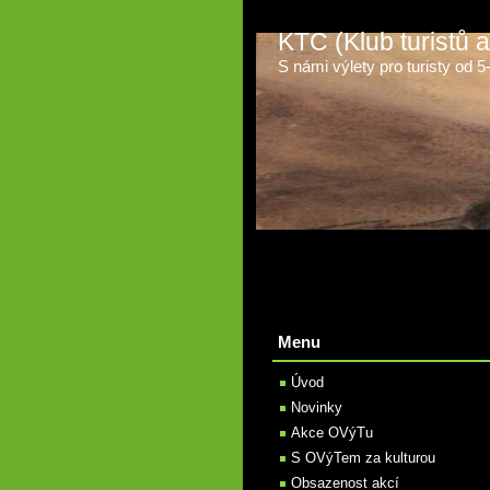
KTC (Klub turistů
S námi výlety pro turisty od 5-t
Menu
Úvod
Novinky
Akce OVýTu
S OVýTem za kulturou
Obsazenost akcí