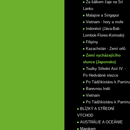
Za šálkem čaje na Srí
Lanku
Malajsie a Singapur
Vietnam - hory a moře
Indonésií (Jáva-Bali-
Lombok-Flores-Komodo)
Filipíny
Kazachstán - Zemí orlů
Zemí vycházejícího
slunce (Japonsko)
Toulky Střední Asií IV. -
Po Hedvábné stezce
Po Tádžikistánu k Pamíru
Barevnou Indií
Vietnam
Po Tádžikistánu k Pamíru
BLÍZKÝ A STŘEDNÍ
VÝCHOD
AUSTRÁLIE A OCEÁNIE
Marokem