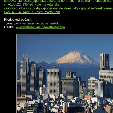
cestovani.idnes.cz/japonska-posvatna-hora-fudzi-na-seznamu-unesco-fr1-
c=A130622_135426_kolem-sveta_skr
cestovani.idnes.cz/co-by-japonec-neudelal-a-zvyky-japonska-d9e-/kolem-
c=A140214_142127_kolem-sveta_tom
Předpověď počasí:
Tokio:
www.wetteronline.de/wetter/tokio
Osaka:
www.wetteronline.de/wetter/osaka