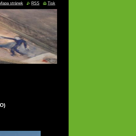
Mapa stránek
RSS
Tisk
O)