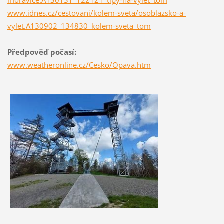
moravice.A130131_122121_tipy-na-vylet_tom
www.idnes.cz/cestovani/kolem-sveta/osoblazsko-a-
vylet.A130902_134830_kolem-sveta_tom
Předpověď počasí:
www.weatheronline.cz/Cesko/Opava.htm