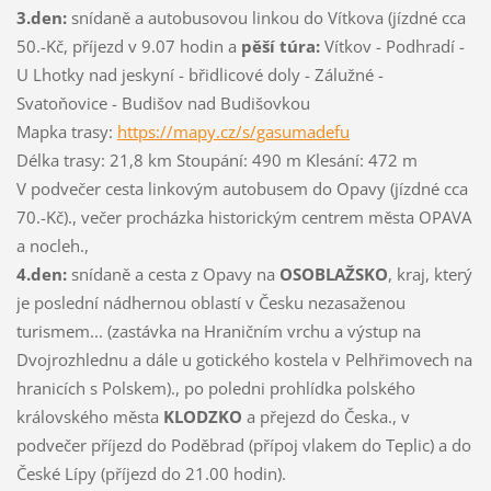
3.den:
snídaně a autobusovou linkou do Vítkova (jízdné cca
50.-Kč, příjezd v 9.07 hodin a
pěší túra:
Vítkov - Podhradí -
U Lhotky nad jeskyní - břidlicové doly - Zálužné -
Svatoňovice - Budišov nad Budišovkou
Mapka trasy:
https://mapy.cz/s/gasumadefu
Délka trasy: 21,8 km Stoupání: 490 m Klesání: 472 m
V podvečer cesta linkovým autobusem do Opavy (jízdné cca
70.-Kč)., večer procházka historickým centrem města OPAVA
a nocleh.,
4.den:
snídaně a cesta z Opavy na
OSOBLAŽSKO
, kraj, který
je poslední nádhernou oblastí v Česku nezasaženou
turismem... (zastávka na Hraničním vrchu a výstup na
Dvojrozhlednu a dále u gotického kostela v Pelhřimovech na
hranicích s Polskem)., po poledni prohlídka polského
královského města
KLODZKO
a přejezd do Česka., v
podvečer příjezd do Poděbrad (přípoj vlakem do Teplic) a do
České Lípy (příjezd do 21.00 hodin).