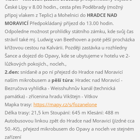
České Lípy v 8.00 hodin., cesta přes Poděbrady (možný
přípoj vlakem z Teplic) a Mohelnici do
HRADCE NAD
MORAVICÍ
Předpokládaný příjezd do 13.00 hodin.
Odpoledne možnost prohlídky státního zámku, kde svůj čas
strávil také mj. Ludwig van Beethoven a poté pěší procházka
křížovou cestou na Kalvárii. Později zastávka u rozhledny
Šance a dojezd do Opavy, kde se ubytujeme v hotelu ve 2-
lůžkových pokojích., nocleh.,
2.den:
snídaně a po ní přejezd do Hradce nad Moravicí
naším mikrobusem a
pěší túra
: Hradec nad Moravicí -
Bezručova vyhlídka - Weisshuhnův kanál (technická
památka) - zřícenina hradu Vikštejn - Vítkov
Mapka trasy:
https://mapy.cz/s/fozanelone
Délka trasy: 21,5 km Stoupání: 645 m Klesání: 488 m
Autobusovou linkou zpět do Hradce nad Moravicí (jízdné cca
50.-Kč)., přejezd mikrobusem do Opavy a nocleh ve stejném
zařízení