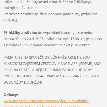
mikrobusem, 3x ubytování v hotelu*** ve 2-lůžkových
pokojích a 3x snídaně.
Startovné nezahrnuje další dopravu (autobusy, jízdné cca
170.-Kč)
Přihlášky a záloha:
do vyprodání kapacity akce nebo
nejpozději do 20.4.2025., záloha ve výši 1500.-Kč je splatná
s přihláškou a v případě neúčasti na akci je nevratná
PAMATUJTE NA SKUTEČNOST, ŽE NAŠE AKCE NEJSOU
KLASICKÝM ZÁJEZDEM CESTOVNÍ KANCELÁŘE, JEDEME JAKO
SKUPINA PŘÁTEL A NEJEZDÍ S NÁMI ŽÁDNÝ ODBORNÝ
PRŮVODCE ANI DELEGÁT, PŘIČEMŽ AVIZOVANÝ PROGRAM
BUDE VŽDY DODRŽEN!
Odkazy:
www.idnes.cz/cestovani/tipy-na-vylet/vylet-udolim-