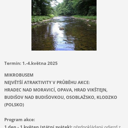
Termín: 1.-4.května 2025
MIKROBUSEM
NEJVĚTŠÍ ATRAKTIVITY V PRŮBĚHU AKCE:
HRADEC NAD MORAVICÍ, OPAVA, HRAD VIKŠTEJN,
BUDIŠOV NAD BUDIŠOVKOU, OSOBLAŽSKO, KLODZKO
(POLSKO)
Program akce:
1.den - 1.květen (státní svátek):
předpokládaný odjezd z